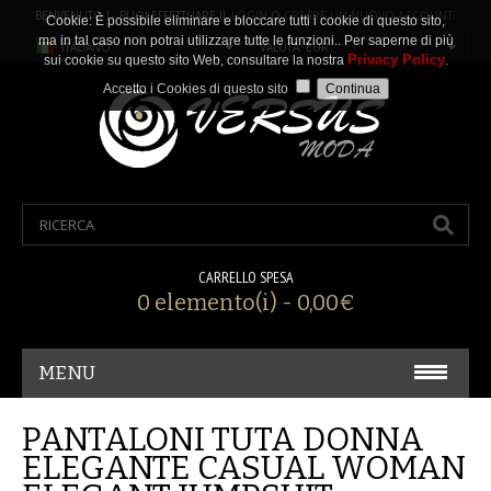
BENVENUTO ! PUOI EFFETTUARE IL
LOGIN
O
CREARE UN NUOVO ACCOUNT
.
Cookie: È possibile eliminare e bloccare tutti i cookie di questo sito,
ma in tal caso non potrai utilizzare tutte le funzioni.. Per saperne di più
ITALIANO
VALUTA: EUR
Privacy Policy
sui cookie su questo sito Web, consultare la nostra
.
Accetto i Cookies di questo sito
CARRELLO SPESA
0 elemento(i) - 0,00€
MENU
CARNEVALE/ COSPLAY
PANTALONI TUTA DONNA
ELEGANTE CASUAL WOMAN
ACCESSORI