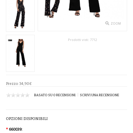
SPETTACOLO
ABITI TEATRALI
ZOOM
BALLETTO
Prodotti visti:
7712
GONNE
SPOSA
ABITI
Prezzo:
34,90€
SOTTOGONNE
|
BASATO SU 0 RECENSIONI.
SCRIVI UNA RECENSIONE
VELI
BAMBINA
OPZIONI DISPONIBILI
CARNEVALE
*
660039: