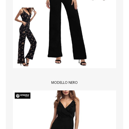
SCARPE
TAGLIE FORTI
TOP
TUTE PANTALONI
VESTITI
BAMBINO
MODELLO NERO
CARNEVALE
CERIMONIA
COMPLETI
GIACCHE E CAPPOTTI