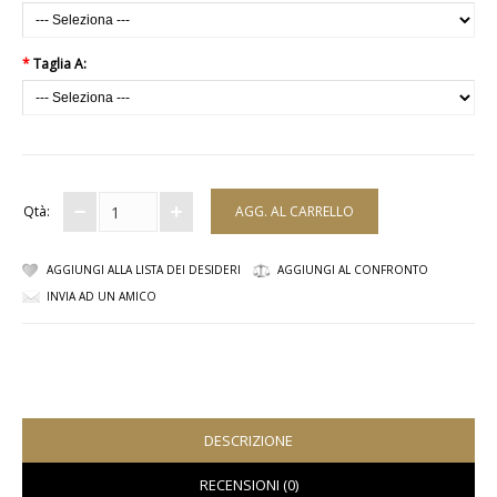
COMPLETI
*
Taglia A:
COSTUMI E COPRICOSTUMI
GIACCHE E CAPPOTTI
GONNE
Qtà:
PANTALONI
AGGIUNGI ALLA LISTA DEI DESIDERI
AGGIUNGI AL CONFRONTO
PIGIAMI
INVIA AD UN AMICO
SCUOLA
TOP
TUTE E FELPE
DESCRIZIONE
TUTE PANTALONI
RECENSIONI (0)