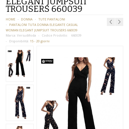
ELEGANT JUMPSUIT
TROUSERS 660039
BAMBINA
HOME
DONNA
TUTE PANTALONI
BAMBINO
PANTALONI TUTA DONNA ELEGANTE CASUAL
WOMAN ELEGANT JUMPSUIT TROUSERS 660039
DONNA
Marca:
VersusModa
Codice Prodotto:
660039
Disponibilità:
15 - 20 giorni
PARRUCCHE
UOMO
DANZA
BAMBINA
BAMBINO
DONNA
UOMO