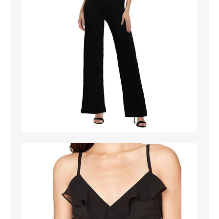
MAGLIETTE
PANTALONI
PIGIAMI
SCUOLA
TUTE E FELPE
UOMO
CAMICIE
CARNEVALE
DANZA
FELPE