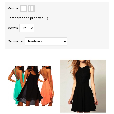
BAMBINA
Mostra:
Comparazione prodotto (0)
BAMBINO
Mostra:
DONNA
PARRUCCHE
Ordina per:
UOMO
DANZA
BAMBINA
BAMBINO
DONNA
UOMO