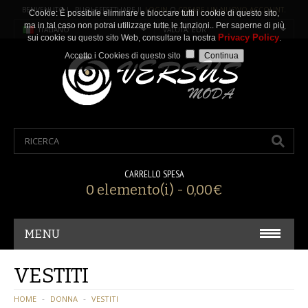
BENVENUTO ! PUOI EFFETTUARE IL
LOGIN
O
CREARE UN NUOVO ACCOUNT
.
Cookie: È possibile eliminare e bloccare tutti i cookie di questo sito,
ma in tal caso non potrai utilizzare tutte le funzioni.. Per saperne di più
ITALIANO
VALUTA: EUR
Privacy Policy
sui cookie su questo sito Web, consultare la nostra
.
Accetto i Cookies di questo sito
CARRELLO SPESA
0 elemento(i) - 0,00€
MENU
CARNEVALE/ COSPLAY
VESTITI
ACCESSORI
HOME
DONNA
VESTITI