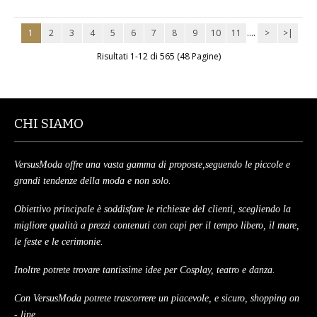
MAGLIONI
1
2
3
4
5
6
7
8
9
10
11
....
>
>|
Risultati 1-12 di 565 (48 Pagine)
PANTALONI
TUTTI I PRODOTTI
CHI SIAMO
CONTATTACI
VersusModa offre una vasta gamma di proposte,seguendo le piccole e
grandi tendenze della moda e non solo.
Obiettivo principale è soddisfare le richieste deI clienti, scegliendo la
migliore qualità a prezzi contenuti con capi per il tempo libero, il mare,
le feste e le cerimonie.
Inoltre potrete trovare tantissime idee per Cosplay, teatro e danza.
Con VersusModa potrete trascorrere un piacevole, e sicuro, shopping on
- line.