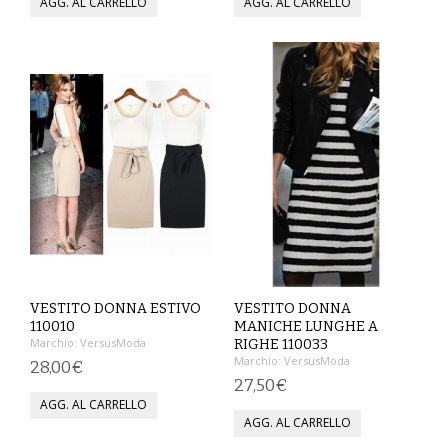
MAGLIETTE
PANTALONI
PIGIAMI
SCUOLA
TUTE E FELPE
UOMO
CAMICIE
VESTITO DONNA ESTIVO
VESTITO DONNA
110010
MANICHE LUNGHE A
Marchio:
VersusModa
RIGHE 110033
CARNEVALE
Marchio:
VersusModa
28,00€
27,50€
DANZA
FELPE