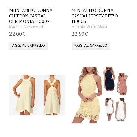
SPETTACOLO
MIINI ABITO DONNA
MINI ABITO DONNA
CHIFFON CASUAL
CASUAL JERSEY PIZZO
CERIMONIA 110007
110006
ABITI TEATRALI
Marchio:
VersusModa
Marchio:
VersusModa
22,00€
22,50€
BALLETTO
GONNE
SPOSA
ABITI
SOTTOGONNE
VELI
BAMBINA
CARNEVALE