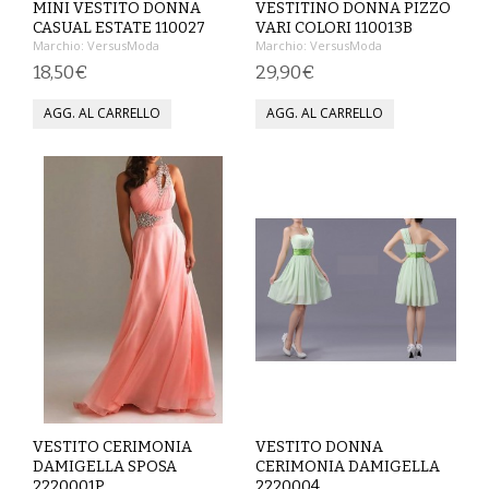
MINI VESTITO DONNA
VESTITINO DONNA PIZZO
CASUAL ESTATE 110027
VARI COLORI 110013B
COMPLETI
Marchio:
VersusModa
Marchio:
VersusModa
18,50€
29,90€
COSTUMI E COPRICOSTUMI
GIACCHE E CAPPOTTI
GONNE
PANTALONI
PIGIAMI
SCUOLA
TOP
TUTE E FELPE
VESTITO CERIMONIA
VESTITO DONNA
DAMIGELLA SPOSA
CERIMONIA DAMIGELLA
TUTE PANTALONI
2220001P
2220004