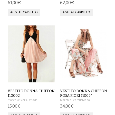
61,00€
62,00€
SCARPE
TAGLIE FORTI
TOP
TUTE PANTALONI
VESTITI
BAMBINO
CARNEVALE
CERIMONIA
VESTITO DONNA CHIFFON
VESTITO DONNA CHIFFON
110002
ROSA FIORI 110024
Marchio:
VersusModa
Marchio:
VersusModa
COMPLETI
15,00€
34,00€
GIACCHE E CAPPOTTI