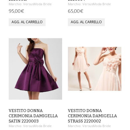
Marchio:
VersusModa Bride
Marchio:
VersusModa Bride
VESTITI
95,00€
65,00€
DONNA
ABBIGLIAMENTO SPORTIVO
CAFTANI
CAMICIE
CAPISPALLA
CARNEVALE
COSTUMI E COPRICOSTUMI
VESTITO DONNA
VESTITO DONNA
GONNE
CERIMONIA DAMIGELLA
CERIMONIA DAMIGELLA
SATIN 2220003
STRASS 2220002
Marchio:
VersusModa Bride
Marchio:
VersusModa Bride
PANTALONI