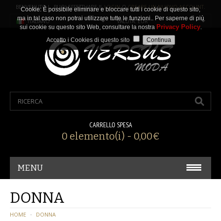
BENVENUTO ! PUOI EFFETTUARE IL
LOGIN
O
CREARE UN NUOVO ACCOUNT
.
Cookie: È possibile eliminare e bloccare tutti i cookie di questo sito,
ma in tal caso non potrai utilizzare tutte le funzioni.. Per saperne di più
ITALIANO
VALUTA: EUR
Privacy Policy
sui cookie su questo sito Web, consultare la nostra
.
Accetto i Cookies di questo sito
CARRELLO SPESA
0 elemento(i) - 0,00€
MENU
CARNEVALE/ COSPLAY
DONNA
ACCESSORI
HOME
DONNA