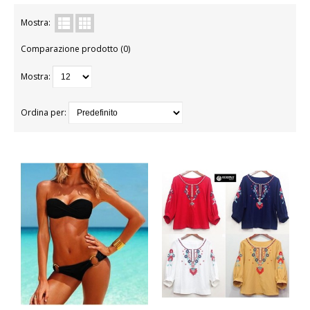
BAMBINA
Mostra:
Comparazione prodotto (0)
BAMBINO
Mostra:
DONNA
PARRUCCHE
Ordina per:
UOMO
DANZA
BAMBINA
BAMBINO
DONNA
UOMO