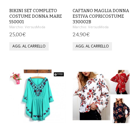
SPETTACOLO
BIKINI SET COMPLETO
CAFTANO MAGLIA DONNA
COSTUME DONNA MARE
ESTIVA COPRICOSTUME
550001
330002B
ABITI TEATRALI
Marchio:
VersusModa
Marchio:
VersusModa
25,00€
24,90€
BALLETTO
GONNE
SPOSA
ABITI
SOTTOGONNE
VELI
BAMBINA
CARNEVALE