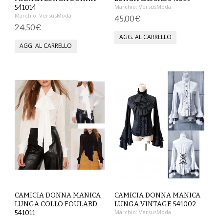
Marchio:
VersusModa
541014
Marchio:
VersusModa
VESTITI
45,00€
24,50€
DONNA
ABBIGLIAMENTO SPORTIVO
CAFTANI
CAMICIE
CAPISPALLA
CARNEVALE
COSTUMI E COPRICOSTUMI
GONNE
CAMICIA DONNA MANICA
CAMICIA DONNA MANICA
LUNGA COLLO FOULARD
LUNGA VINTAGE 541002
Marchio:
VersusModa
541011
PANTALONI