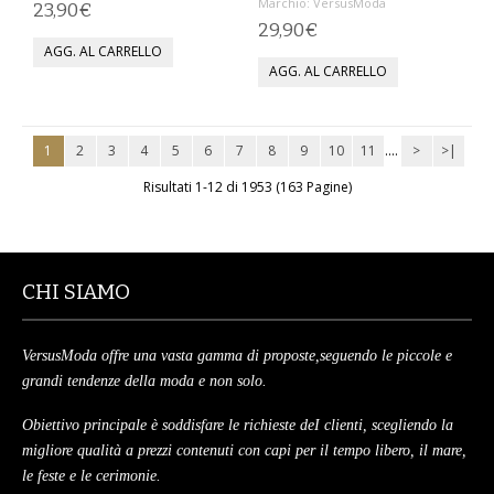
Marchio:
VersusModa
23,90€
29,90€
MAGLIONI
PANTALONI
TUTTI I PRODOTTI
1
2
3
4
5
6
7
8
9
10
11
....
>
>|
Risultati 1-12 di 1953 (163 Pagine)
CONTATTACI
CHI SIAMO
VersusModa offre una vasta gamma di proposte,seguendo le piccole e
grandi tendenze della moda e non solo.
Obiettivo principale è soddisfare le richieste deI clienti, scegliendo la
migliore qualità a prezzi contenuti con capi per il tempo libero, il mare,
le feste e le cerimonie.