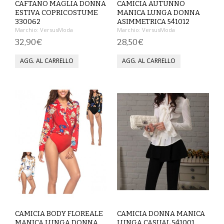
CAFTANO MAGLIA DONNA
CAMICIA AUTUNNO
ESTIVA COPRICOSTUME
MANICA LUNGA DONNA
COMPLETI
330062
ASIMMETRICA 541012
Marchio:
VersusModa
Marchio:
VersusModa
COSTUMI E COPRICOSTUMI
32,90€
28,50€
GIACCHE E CAPPOTTI
GONNE
PANTALONI
PIGIAMI
SCUOLA
TOP
TUTE E FELPE
CAMICIA BODY FLOREALE
CAMICIA DONNA MANICA
TUTE PANTALONI
MANICA LUNGA DONNA
LUNGA CASUAL 541001