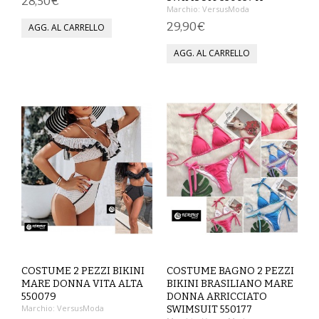
28,50€
Marchio:
VersusModa
29,90€
MAGLIETTE
PANTALONI
PIGIAMI
SCUOLA
TUTE E FELPE
UOMO
CAMICIE
CARNEVALE
COSTUME 2 PEZZI BIKINI
COSTUME BAGNO 2 PEZZI
DANZA
MARE DONNA VITA ALTA
BIKINI BRASILIANO MARE
550079
DONNA ARRICCIATO
Marchio:
VersusModa
SWIMSUIT 550177
FELPE