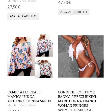
Marchio:
VersusModa
47,50€
27,50€
SCARPE
TAGLIE FORTI
TOP
TUTE PANTALONI
VESTITI
BAMBINO
CARNEVALE
CERIMONIA
CAMICIA FLOREALE
CONDIVIDI COSTUME
MANICA LUNGA
BAGNO 2 PEZZI BIKINI
COMPLETI
AUTUNNO DONNA 541013
MARE DONNA FRANGE
Marchio:
VersusModa
WOMAN FRINGES
GIACCHE E CAPPOTTI
SWIMSUIT 550057 A