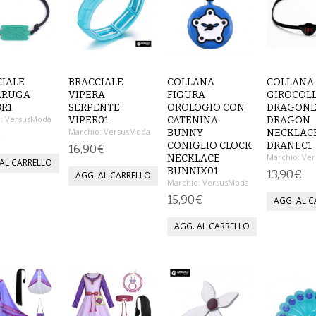
IALE
BRACCIALE
COLLANA
COLLANA
ARUGA
VIPERA
FIGURA
GIROCOL
R1
SERPENTE
OROLOGIO CON
DRAGONE
:
VersusModa
VIPER01
CATENINA
DRAGON
Marchio:
VersusModa
BUNNY
NECKLACE
€
CONIGLIO CLOCK
DRANEC1
16,90€
Marchio:
Ver
NECKLACE
BUNNIX01
13,90€
Marchio:
VersusModa
15,90€