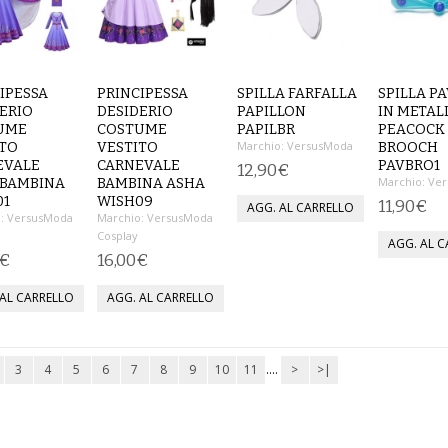
IPESSA
PRINCIPESSA
SPILLA FARFALLA
SPILLA P
ERIO
DESIDERIO
PAPILLON
IN METALL
UME
COSTUME
PAPILBR
PEACOCK
Marchio:
VersusModa
ITO
VESTITO
BROOCH
EVALE
CARNEVALE
PAVBRO1
12,90€
Marchio:
Ver
 BAMBINA
BAMBINA ASHA
01
WISH09
11,90€
:
VersusModa
Marchio:
VersusModa
Cosplay
0€
16,00€
3
4
5
6
7
8
9
10
11
....
>
>|