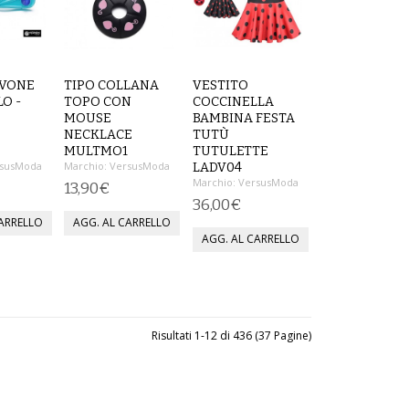
AVONE
TIPO COLLANA
VESTITO
O -
TOPO CON
COCCINELLA
MOUSE
BAMBINA FESTA
NECKLACE
TUTÙ
MULTMO1
TUTULETTE
susModa
Marchio:
VersusModa
LADV04
Marchio:
VersusModa
13,90€
36,00€
Risultati 1-12 di 436 (37 Pagine)