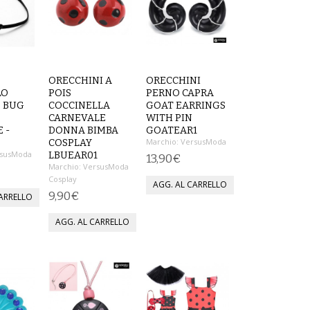
ORECCHINI A
ORECCHINI
LO
POIS
PERNO CAPRA
 BUG
COCCINELLA
GOAT EARRINGS
CARNEVALE
WITH PIN
 -
DONNA BIMBA
GOATEAR1
Marchio:
VersusModa
COSPLAY
susModa
LBUEAR01
13,90€
Marchio:
VersusModa
Cosplay
9,90€