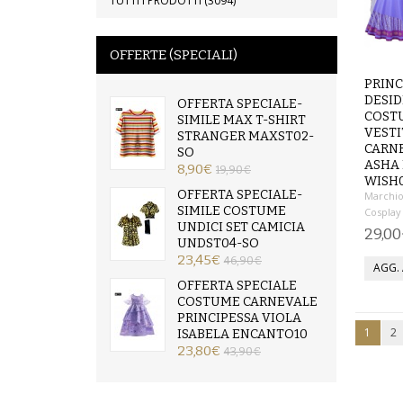
TUTTI I PRODOTTI (3094)
OFFERTE (SPECIALI)
PRINC
DESID
OFFERTA SPECIALE-
COST
SIMILE MAX T-SHIRT
VEST
STRANGER MAXST02-
CARN
SO
ASHA
8,90€
19,90€
WISH
OFFERTA SPECIALE-
Marchio
SIMILE COSTUME
Cosplay
UNDICI SET CAMICIA
29,0
UNDST04-SO
23,45€
46,90€
OFFERTA SPECIALE
COSTUME CARNEVALE
PRINCIPESSA VIOLA
1
2
ISABELA ENCANTO10
23,80€
43,90€