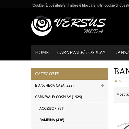
BENVENUTO ! PUOI EFFETTUARE IL
LOGIN
O
CREARE UN NUOVO A
Cookie: È possibile eliminare e bloccare tutti i cookie di quest
HOME
CARNEVALE/ COSPLAY
DANZ
BA
CATEGORIE
HOME
BIANCHERIA CASA (233)
Mostra:
CARNEVALE/ COSPLAY (1929)
ACCESSORI (91)
BAMBINA (436)