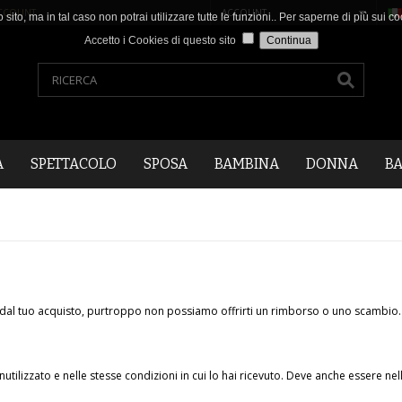
CCOUNT
.
ACCOUNT
o sito, ma in tal caso non potrai utilizzare tutte le funzioni.. Per saperne di più sui
Accetto i Cookies di questo sito
A
SPETTACOLO
SPOSA
BAMBINA
DONNA
B
ni dal tuo acquisto, purtroppo non possiamo offrirti un rimborso o uno scambio.
nutilizzato e nelle stesse condizioni in cui lo hai ricevuto. Deve anche essere ne