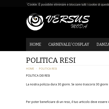
BENVENUTO ! PUOI EFFETTUARE IL
LOGIN
O
CREARE UN NUOVO A
Cookie: È possibile eliminare e bloccare tutti i cookie di quest
HOME
CARNEVALE/ COSPLAY
DANZ
POLITICA RESI
HOME
POLITICA RESI
POLITICA DEI RESI
La nostra polizza dura 30 giorni. Se sono trascorsi 30 gior
Per poter beneficiare di un reso, il tuo articolo deve essere i