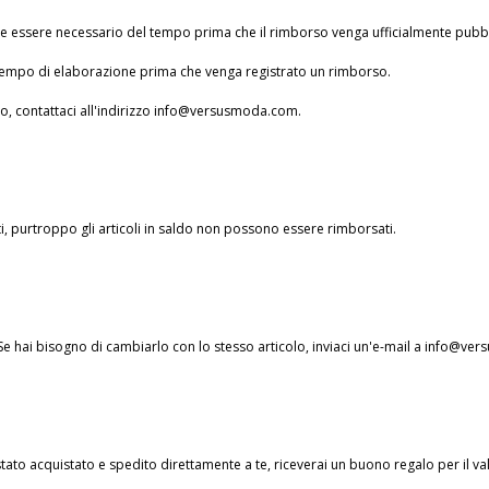
bbe essere necessario del tempo prima che il rimborso venga ufficialmente pubbl
 tempo di elaborazione prima che venga registrato un rimborso.
o, contattaci all'indirizzo
info@versusmoda.com
.
, purtroppo gli articoli in saldo non possono essere rimborsati.
 Se hai bisogno di cambiarlo con lo stesso articolo, inviaci un'e-mail a
info@ver
o acquistato e spedito direttamente a te, riceverai un buono regalo per il valore