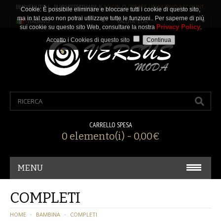
BENVENUTO ! PUOI EFFETTUARE IL
LOGIN
O
CREARE UN NUOVO ACCOUNT
.
Cookie: È possibile eliminare e bloccare tutti i cookie di questo sito,
ma in tal caso non potrai utilizzare tutte le funzioni.. Per saperne di più
ITALIANO
VALUTA: EUR
Privacy Policy
sui cookie su questo sito Web, consultare la nostra
.
Accetto i Cookies di questo sito
CARRELLO SPESA
0 elemento(i) - 0,00€
MENU
CARNEVALE/ COSPLAY
COMPLETI
ACCESSORI
HOME
BAMBINA
COMPLETI