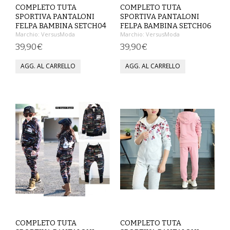
COMPLETO TUTA
COMPLETO TUTA
SPORTIVA PANTALONI
SPORTIVA PANTALONI
MAGLIETTE
FELPA BAMBINA SETCH04
FELPA BAMBINA SETCH06
Marchio:
VersusModa
Marchio:
VersusModa
PANTALONI
39,90€
39,90€
PIGIAMI
SCUOLA
TUTE E FELPE
UOMO
CAMICIE
CARNEVALE
DANZA
COMPLETO TUTA
COMPLETO TUTA
FELPE