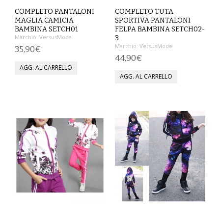
COMPLETO PANTALONI
COMPLETO TUTA
SCARPE
MAGLIA CAMICIA
SPORTIVA PANTALONI
BAMBINA SETCH01
FELPA BAMBINA SETCH02-
Marchio:
VersusModa
3
TAGLIE FORTI
Marchio:
VersusModa
35,90€
44,90€
TOP
TUTE PANTALONI
VESTITI
BAMBINO
CARNEVALE
CERIMONIA
COMPLETI
GIACCHE E CAPPOTTI