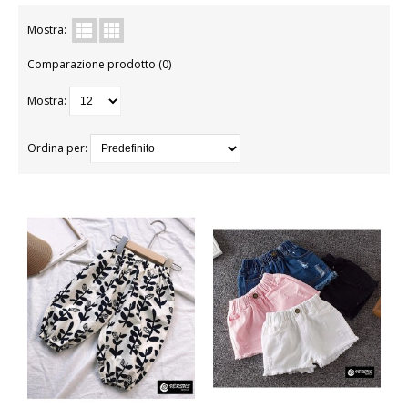
BAMBINA
Mostra:
Comparazione prodotto (0)
BAMBINO
Mostra:
DONNA
PARRUCCHE
Ordina per:
UOMO
DANZA
BAMBINA
BAMBINO
DONNA
UOMO