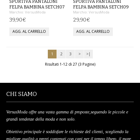
SPORTIVA PANTALONI
SPORTIVA PANTALONI
FELPA BAMBINA SETCH07
FELPA BAMBINA SETCH09
MAGLIONI
Marchio:
VersusModa
Marchio:
VersusModa
39,90€
29,90€
PANTALONI
TUTTI I PRODOTTI
1
2
3
>
>|
CONTATTACI
Risultati 1-12 di 27 (3 Pagine)
CHI SIAMO
VersusModa offre una vasta gamma di proposte,seguendo le piccole e
grandi tendenze della moda e non solo.
Obiettivo principale è soddisfare le richieste deI clienti, scegliendo la
migliore qualità a prezzi contenuti con capi per il tempo libero, il mare,