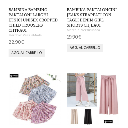
SPETTACOLO
BAMBINA BAMBINO
BAMBINA PANTALONCINI
PANTALONI LARGHI
JEANS STRAPPATI CON
ETNICI UNISEX CROPPED
TAGLI DENIM GIRL
ABITI TEATRALI
CHILD TROUSERS
SHORTS CHJEA01
Marchio:
VersusModa
CHTRA01
BALLETTO
Marchio:
VersusModa
19,90€
22,90€
GONNE
SPOSA
ABITI
SOTTOGONNE
VELI
BAMBINA
CARNEVALE