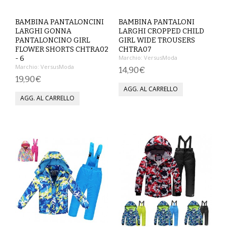
COMPLETI
BAMBINA PANTALONCINI
BAMBINA PANTALONI
LARGHI GONNA
LARGHI CROPPED CHILD
COSTUMI E COPRICOSTUMI
PANTALONCINO GIRL
GIRL WIDE TROUSERS
FLOWER SHORTS CHTRA02
CHTRA07
Marchio:
VersusModa
- 6
GIACCHE E CAPPOTTI
Marchio:
VersusModa
14,90€
19,90€
GONNE
PANTALONI
PIGIAMI
SCUOLA
TOP
TUTE E FELPE
TUTE PANTALONI