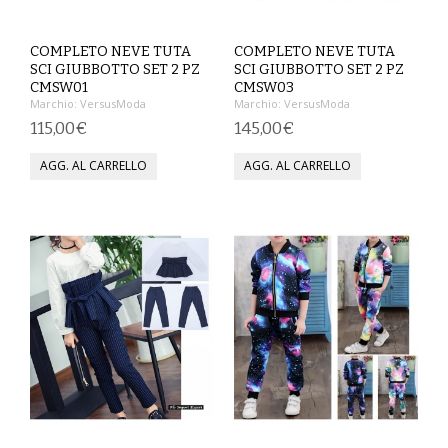
VESTITI
COMPLETO NEVE TUTA
COMPLETO NEVE TUTA
SCI GIUBBOTTO SET 2 PZ
SCI GIUBBOTTO SET 2 PZ
DONNA
CMSW01
CMSW03
Marchio:
VersusModa
Marchio:
VersusModa
ABBIGLIAMENTO SPORTIVO
115,00€
145,00€
CAFTANI
CAMICIE
CAPISPALLA
CARNEVALE
COSTUMI E COPRICOSTUMI
GONNE
PANTALONI