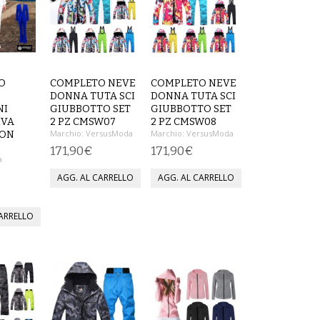
O
COMPLETO NEVE
COMPLETO NEVE
DONNA TUTA SCI
DONNA TUTA SCI
NI
GIUBBOTTO SET
GIUBBOTTO SET
IVA
2 PZ CMSW07
2 PZ CMSW08
Marchio:
VersusModa
Marchio:
VersusModa
ION
171,90€
171,90€
a