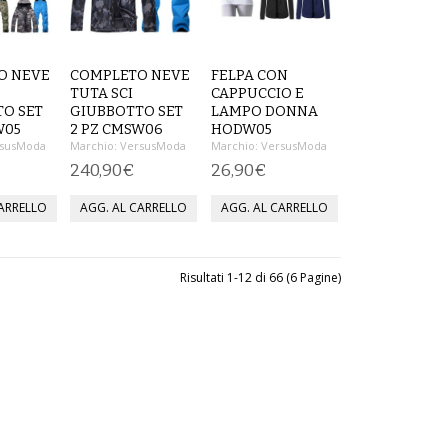
O NEVE
COMPLETO NEVE
FELPA CON
TUTA SCI
CAPPUCCIO E
O SET
GIUBBOTTO SET
LAMPO DONNA
W05
2 PZ CMSW06
HODW05
susModa
Marchio:
VersusModa
Marchio:
VersusModa
240,90€
26,90€
Risultati 1-12 di 66 (6 Pagine)