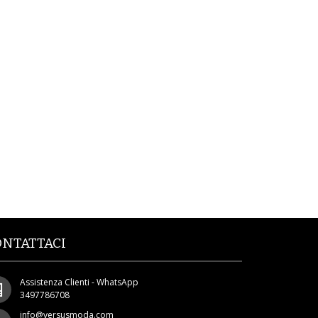
ONTATTACI
Assistenza Clienti - WhatsApp
3497786708
info@versusmoda.com