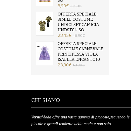
SO
8,90€
19,90€
OFFERTA SPECIALE-
SIMILE COSTUME
UNDICI SET CAMICIA
UNDST04-SO
23,45€
46,90€
OFFERTA SPECIALE
COSTUME CARNEVALE
PRINCIPESSA VIOLA
ISABELA ENCANTO10
23,80€
43,90€
CHI SIAMO
VersusModa offre una vasta gamma di proposte,seguendo le
piccole e grandi tendenze della moda e non solo.