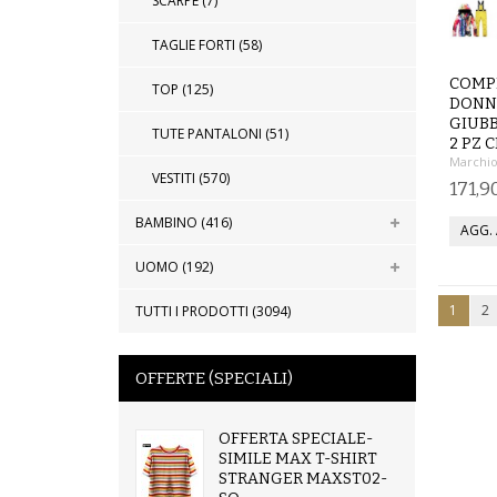
SCARPE (7)
TAGLIE FORTI (58)
COMP
TOP (125)
DONNA
GIUBB
TUTE PANTALONI (51)
2 PZ 
Marchio
VESTITI (570)
171,9
BAMBINO (416)
UOMO (192)
1
2
TUTTI I PRODOTTI (3094)
OFFERTE (SPECIALI)
OFFERTA SPECIALE-
SIMILE MAX T-SHIRT
STRANGER MAXST02-