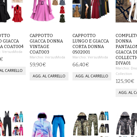
OTTO
CAPPOTTO
CAPPOTTO
COMPLET
O GIACCA
GIACCA DONNA
LUNGO E GIACCA
DONNA
A COAT004
VINTAGE
CORTA DONNA
PANTALO
:
VersusModa
COAT003
0502001
GIACCA D
Marchio:
VersusModa
Marchio:
VersusModa
COLLECT
0€
DIVA01
59,90€
66,40€
Marchio:
Div
Collection
125,90€