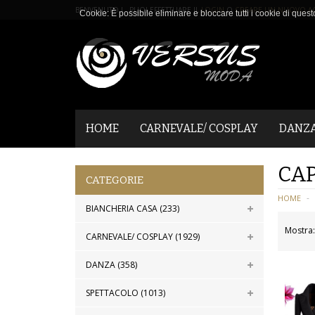
BENVENUTO ! PUOI EFFETTUARE IL
LOGIN
O
CREARE UN NUOVO A
Cookie: È possibile eliminare e bloccare tutti i cookie di quest
HOME
CARNEVALE/ COSPLAY
DANZ
CAP
CATEGORIE
HOME
BIANCHERIA CASA (233)
Mostra:
CARNEVALE/ COSPLAY (1929)
DANZA (358)
SPETTACOLO (1013)