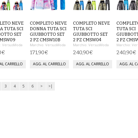
LETO NEVE
COMPLETO NEVE
COMPLETO NEVE
COMPLET
 TUTA SCI
DONNA TUTA SCI
TUTA SCI
TUTA SCI
OTTO SET
GIUBBOTTO SET
GIUBBOTTO SET
GIUBBOTT
CMSW09
2 PZ CMSW10B
2 PZ CMSW04
2 PZ CMS
:
VersusModa
Marchio:
VersusModa
Marchio:
VersusModa
Marchio:
Ver
0€
171,90€
240,90€
240,90€
3
4
5
6
>
>|