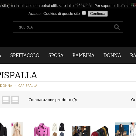
CCOUNT
.
ACCOUNT
o sito, ma in tal caso non potrai utilizzare tutte le funzioni.. Per saperne di più sui
Accetto i Cookies di questo sito
A
SPETTACOLO
SPOSA
BAMBINA
DONNA
B
ISPALLA
DONNA
CAPISPALLA
Comparazione prodotto (0)
Or