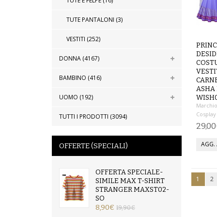
TUTE E FELPE (16)
TUTE PANTALONI (3)
VESTITI (252)
PRINC
DESID
DONNA (4167)
COST
VEST
BAMBINO (416)
CARN
ASHA
UOMO (192)
WISH
Marchio
Cosplay
TUTTI I PRODOTTI (3094)
29,0
OFFERTE (SPECIALI)
OFFERTA SPECIALE-
1
2
SIMILE MAX T-SHIRT
STRANGER MAXST02-
SO
8,90€
19,90€