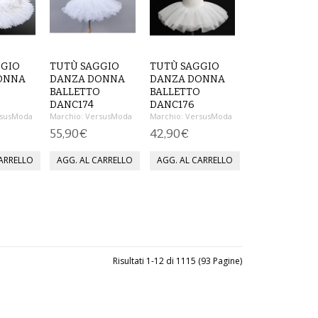
GGIO
TUTÙ SAGGIO
TUTÙ SAGGIO
ONNA
DANZA DONNA
DANZA DONNA
O
BALLETTO
BALLETTO
DANC174
DANC176
susModa
Marchio:
VersusModa
Marchio:
VersusModa
55,90€
42,90€
Risultati 1-12 di 1115 (93 Pagine)