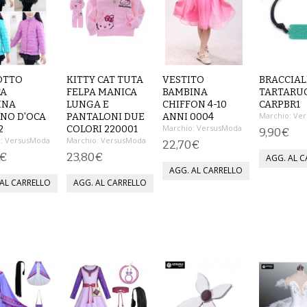
OTTO
KITTY CAT TUTA
VESTITO
BRACCIAL
CA
FELPA MANICA
BAMBINA
TARTARU
INA
LUNGA E
CHIFFON 4-10
CARPBR1
Marchio:
Ver
NO D'OCA
PANTALONI DUE
ANNI 0004
Marchio:
VersusModa
2
COLORI 220001
9,90€
:
VersusModa
Marchio:
VersusModa
22,70€
9€
23,80€