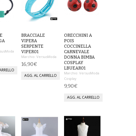
E
BRACCIALE
ORECCHINI A
GA
VIPERA
POIS
SERPENTE
COCCINELLA
susModa
VIPER01
CARNEVALE
Marchio:
VersusModa
DONNA BIMBA
COSPLAY
16,90€
LBUEAR01
Marchio:
VersusModa
Cosplay
9,90€