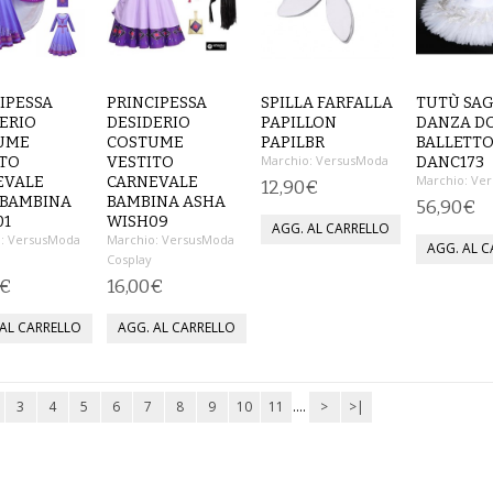
IPESSA
PRINCIPESSA
SPILLA FARFALLA
TUTÙ SA
ERIO
DESIDERIO
PAPILLON
DANZA D
UME
COSTUME
PAPILBR
BALLETT
Marchio:
VersusModa
ITO
VESTITO
DANC173
Marchio:
Ver
EVALE
CARNEVALE
12,90€
 BAMBINA
BAMBINA ASHA
56,90€
01
WISH09
:
VersusModa
Marchio:
VersusModa
Cosplay
0€
16,00€
3
4
5
6
7
8
9
10
11
....
>
>|