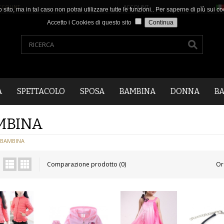
CCOUNT
.
ACCOUNT
o sito, ma in tal caso non potrai utilizzare tutte le funzioni.. Per saperne di più sui
Accetto i Cookies di questo sito
A
SPETTACOLO
SPOSA
BAMBINA
DONNA
B
MBINA
BAMBINA
Comparazione prodotto (0)
Or