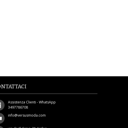
ONTATTACI
Assistenza Clienti - WhatsApp
3497786708
info@versusmoda.com