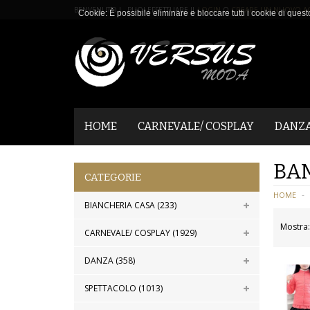
BENVENUTO ! PUOI EFFETTUARE IL
LOGIN
O
CREARE UN NUOVO A
Cookie: È possibile eliminare e bloccare tutti i cookie di quest
HOME
CARNEVALE/ COSPLAY
DANZ
BA
CATEGORIE
HOME
BIANCHERIA CASA (233)
Mostra:
CARNEVALE/ COSPLAY (1929)
DANZA (358)
SPETTACOLO (1013)