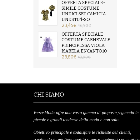
OFFERTA SPECIALE-
SIMILE COSTUME
UNDICI SET CAMICIA
UNDST04-SO
23,45€
46,90€
OFFERTA SPECIALE
COSTUME CARNEVALE
PRINCIPESSA VIOLA
ISABELA ENCANTO10
23,80€
43,90€
CHI SIAMO
VersusModa offre una vasta gamma di proposte,seguendo le
piccole e grandi tendenze della moda e non solo.
Obiettivo principale è soddisfare le richieste deI clienti,
scegliendo la migliore qualità a prezzi contenuti con capi per