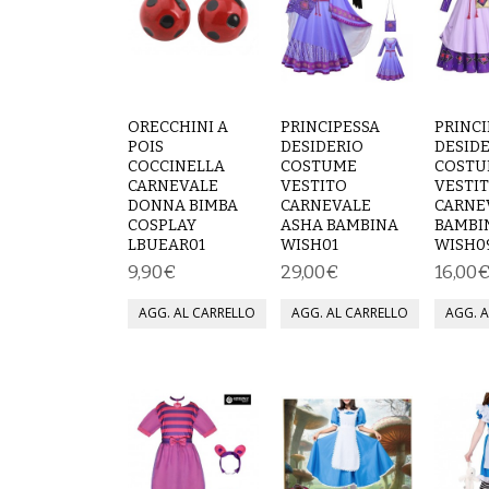
ORECCHINI A
PRINCIPESSA
PRINCI
POIS
DESIDERIO
DESID
COCCINELLA
COSTUME
COSTU
CARNEVALE
VESTITO
VESTI
DONNA BIMBA
CARNEVALE
CARNE
COSPLAY
ASHA BAMBINA
BAMBI
LBUEAR01
WISH01
WISH0
9,90€
29,00€
16,00