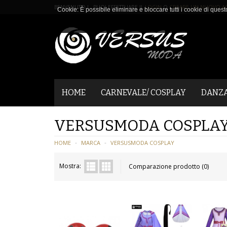
BENVENUTO ! PUOI EFFETTUARE IL
LOGIN
O
CREARE UN NUOVO A
Cookie: È possibile eliminare e bloccare tutti i cookie di quest
HOME
CARNEVALE/ COSPLAY
DANZ
VERSUSMODA COSPLA
HOME
MARCA
VERSUSMODA COSPLAY
Mostra:
Comparazione prodotto (0)