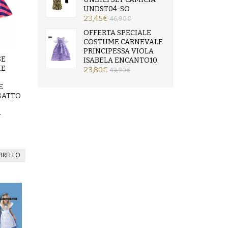
UNDST04-SO
23,45€
46,90€
OFFERTA SPECIALE
COSTUME CARNEVALE
PRINCIPESSA VIOLA
SE
ISABELA ENCANTO10
IE
23,80€
43,90€
E
GATTO
-