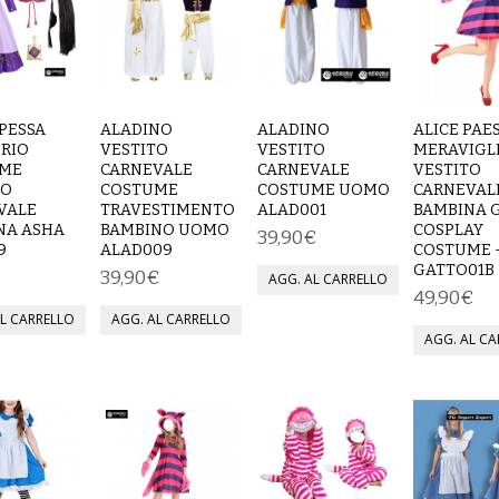
PESSA
ALADINO
ALADINO
ALICE PAE
ERIO
VESTITO
VESTITO
MERAVIGL
ME
CARNEVALE
CARNEVALE
VESTITO
TO
COSTUME
COSTUME UOMO
CARNEVAL
VALE
TRAVESTIMENTO
ALAD001
BAMBINA 
NA ASHA
BAMBINO UOMO
COSPLAY
39,90€
9
ALAD009
COSTUME 
GATTO01B
€
39,90€
49,90€