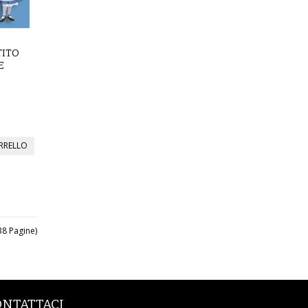
TITO
E
(38 Pagine)
ONTATTACI