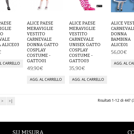
PAESE
ALICE PAESE
ALICE PAESE
ALICE VES
IGLIE
MERAVIGLIE
MERAVIGLIE
CARNEVAL
TO
VESTITO
VESTITO
DONNA
VALE
CARNEVALE
CARNEVALE
BAMBINA
 ALICE03
DONNA GATTO
UNISEX GATTO
ALICE01
COSPLAY
COSPLAY
€
56,00€
COSTUME -
COSTUME -
GATTO01
GATTO03
49,90€
35,90€
Risultati 1-12 di 447 
>
>|
SU MISURA
C