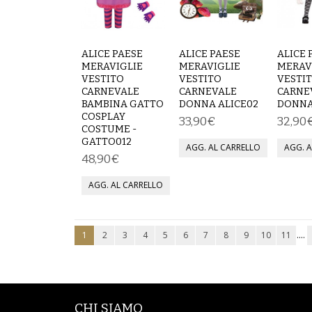
ALICE PAESE
ALICE PAESE
ALICE 
MERAVIGLIE
MERAVIGLIE
MERAV
VESTITO
VESTITO
VESTI
CARNEVALE
CARNEVALE
CARNE
BAMBINA GATTO
DONNA ALICE02
DONNA
COSPLAY
33,90€
32,90
COSTUME -
GATTO012
48,90€
1
2
3
4
5
6
7
8
9
10
11
....
CHI SIAMO