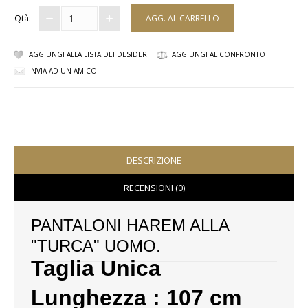
Qtà:
COMPLETI
COSTUMI E COPRICOSTUMI
AGGIUNGI ALLA LISTA DEI DESIDERI
AGGIUNGI AL CONFRONTO
INVIA AD UN AMICO
GIACCHE E CAPPOTTI
GONNE
PANTALONI
DESCRIZIONE
PIGIAMI
RECENSIONI (0)
SCUOLA
PANTALONI HAREM ALLA
TOP
"TURCA" UOMO.
Taglia Unica
TUTE E FELPE
Lunghezza : 107 cm
TUTE PANTALONI