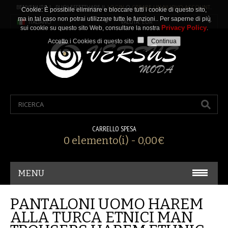
BENVENUTO ! PUOI EFFETTUARE IL
LOGIN
O
CREARE UN NUOVO ACCOUNT
.
Cookie: È possibile eliminare e bloccare tutti i cookie di questo sito,
ma in tal caso non potrai utilizzare tutte le funzioni.. Per saperne di più
ITALIANO
VALUTA: EUR
Privacy Policy
sui cookie su questo sito Web, consultare la nostra
.
Accetto i Cookies di questo sito
CARRELLO SPESA
0 elemento(i) - 0,00€
MENU
CARNEVALE/ COSPLAY
PANTALONI UOMO HAREM
ALLA TURCA ETNICI MAN
ACCESSORI