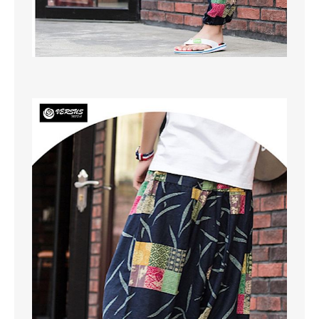
SCARPE
TAGLIE FORTI
TOP
TUTE PANTALONI
VESTITI
BAMBINO
CARNEVALE
CERIMONIA
COMPLETI
GIACCHE E CAPPOTTI