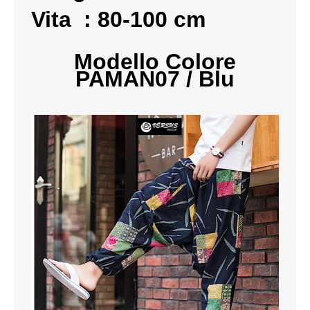
Vita : 80-100 cm
VESTITI
DONNA
Modello Colore
PAMAN07 /
Blu
ABBIGLIAMENTO SPORTIVO
CAFTANI
CAMICIE
CAPISPALLA
CARNEVALE
COSTUMI E COPRICOSTUMI
GONNE
PANTALONI