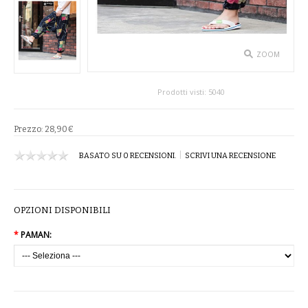
SPETTACOLO
ABITI TEATRALI
ZOOM
BALLETTO
Prodotti visti:
5040
GONNE
Prezzo:
28,90€
SPOSA
|
BASATO SU 0 RECENSIONI.
SCRIVI UNA RECENSIONE
ABITI
SOTTOGONNE
OPZIONI DISPONIBILI
*
PAMAN:
VELI
BAMBINA
CARNEVALE