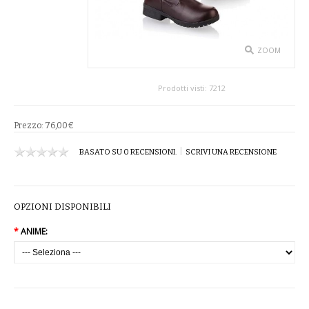
SPETTACOLO
ABITI TEATRALI
ZOOM
BALLETTO
Prodotti visti:
7212
GONNE
Prezzo:
76,00€
SPOSA
|
BASATO SU 0 RECENSIONI.
SCRIVI UNA RECENSIONE
ABITI
SOTTOGONNE
OPZIONI DISPONIBILI
*
ANIME:
VELI
BAMBINA
CARNEVALE