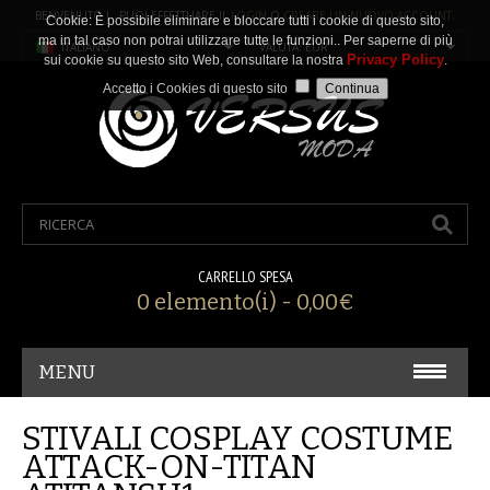
BENVENUTO ! PUOI EFFETTUARE IL
LOGIN
O
CREARE UN NUOVO ACCOUNT
.
Cookie: È possibile eliminare e bloccare tutti i cookie di questo sito,
ma in tal caso non potrai utilizzare tutte le funzioni.. Per saperne di più
ITALIANO
VALUTA: EUR
Privacy Policy
sui cookie su questo sito Web, consultare la nostra
.
Accetto i Cookies di questo sito
CARRELLO SPESA
0 elemento(i) - 0,00€
MENU
CARNEVALE/ COSPLAY
STIVALI COSPLAY COSTUME
ATTACK-ON-TITAN
ACCESSORI