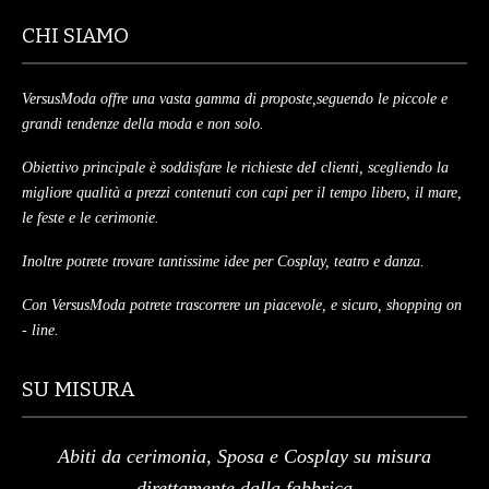
CHI SIAMO
MAGLIETTE
PANTALONI
VersusModa offre una vasta gamma di proposte,seguendo le piccole e
grandi tendenze della moda e non solo.
PIGIAMI
Obiettivo principale è soddisfare le richieste deI clienti, scegliendo la
SCUOLA
migliore qualità a prezzi contenuti con capi per il tempo libero, il mare,
le feste e le cerimonie.
TUTE E FELPE
Inoltre potrete trovare tantissime idee per Cosplay, teatro e danza.
UOMO
Con VersusModa potrete trascorrere un piacevole, e sicuro, shopping on
- line.
CAMICIE
CARNEVALE
SU MISURA
DANZA
Abiti da cerimonia, Sposa e Cosplay su misura
FELPE
direttamente dalla fabbrica