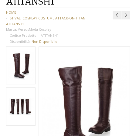
ATITANSH1
BAMBINA
HOME
STIVALI COSPLAY COSTUME ATTACK-ON-TITAN
BAMBINO
ATITANSH1
Marca:
VersusModa Cosplay
DONNA
Codice Prodotto:
ATITANSH1
Disponibilità:
Non Disponibile
PARRUCCHE
UOMO
DANZA
BAMBINA
BAMBINO
DONNA
UOMO