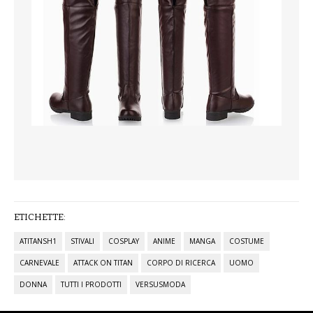
SCARPE
TAGLIE FORTI
TOP
TUTE PANTALONI
VESTITI
BAMBINO
CARNEVALE
ETICHETTE:
ATITANSH1
STIVALI
COSPLAY
ANIME
MANGA
COSTUME
CERIMONIA
CARNEVALE
ATTACK ON TITAN
CORPO DI RICERCA
UOMO
COMPLETI
DONNA
TUTTI I PRODOTTI
VERSUSMODA
GIACCHE E CAPPOTTI