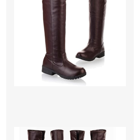
VESTITI
DONNA
ABBIGLIAMENTO SPORTIVO
CAFTANI
CAMICIE
CAPISPALLA
CARNEVALE
COSTUMI E COPRICOSTUMI
GONNE
PANTALONI