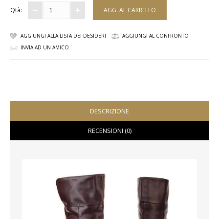
Qtà:
COMPLETI
AGGIUNGI ALLA LISTA DEI DESIDERI
AGGIUNGI AL CONFRONTO
COSTUMI E COPRICOSTUMI
INVIA AD UN AMICO
GIACCHE E CAPPOTTI
GONNE
PANTALONI
DESCRIZIONE
PIGIAMI
RECENSIONI (0)
SCUOLA
TOP
TUTE E FELPE
TUTE PANTALONI