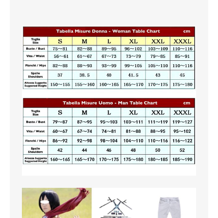
MAGLIETTE
PANTALONI
PIGIAMI
SCUOLA
TUTE E FELPE
UOMO
CAMICIE
CARNEVALE
DANZA
FELPE