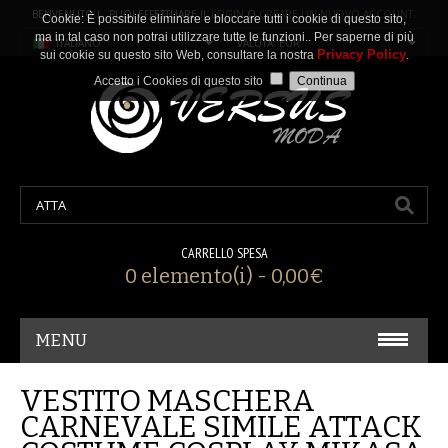
BENVENUTO ! PUOI EFFETTUARE IL
LOGIN
O
CREARE UN NUOVO ACCOUNT
.
Cookie: È possibile eliminare e bloccare tutti i cookie di questo sito,
ma in tal caso non potrai utilizzare tutte le funzioni.. Per saperne di più
ITALIANO
VALUTA: EUR
Privacy Policy
sui cookie su questo sito Web, consultare la nostra
.
Accetto i Cookies di questo sito
CARRELLO SPESA
0 elemento(i) - 0,00€
MENU
CARNEVALE/ COSPLAY
VESTITO MASCHERA
CARNEVALE SIMILE ATTACK
ACCESSORI