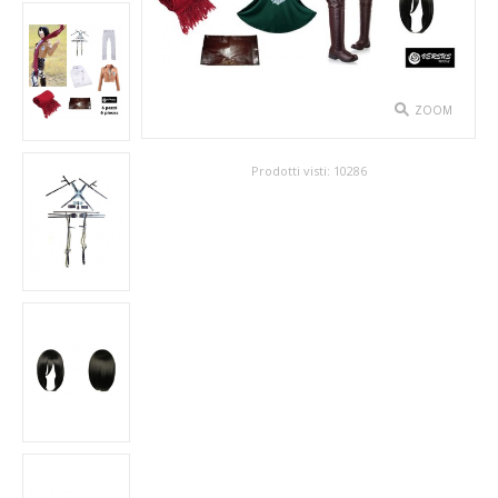
SPETTACOLO
ABITI TEATRALI
ZOOM
BALLETTO
Prodotti visti:
10286
GONNE
SPOSA
ABITI
SOTTOGONNE
VELI
BAMBINA
CARNEVALE