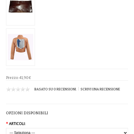
COMPLETI
COSTUMI E COPRICOSTUMI
GIACCHE E CAPPOTTI
GONNE
PANTALONI
PIGIAMI
Prezzo:
41,90€
|
SCUOLA
BASATO SU 0 RECENSIONI.
SCRIVI UNA RECENSIONE
TOP
OPZIONI DISPONIBILI
TUTE E FELPE
*
ARTICOLI:
TUTE PANTALONI