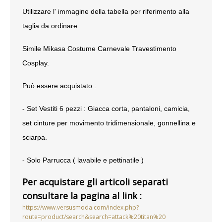
Utilizzare l' immagine della tabella per riferimento alla
SCARPE
taglia da ordinare.
TAGLIE FORTI
Simile Mikasa Costume Carnevale Travestimento
TOP
Cosplay.
TUTE PANTALONI
Può essere acquistato :
VESTITI
- Set Vestiti 6 pezzi : Giacca corta, pantaloni, camicia,
set cinture per movimento tridimensionale, gonnellina e
BAMBINO
sciarpa.
CARNEVALE
- Solo Parrucca ( lavabile e pettinatile )
CERIMONIA
Per acquistare gli articoli separati
consultare la pagina al link :
COMPLETI
https://www.versusmoda.com/index.php?
route=product/search&search=attack%20titan%20
GIACCHE E CAPPOTTI