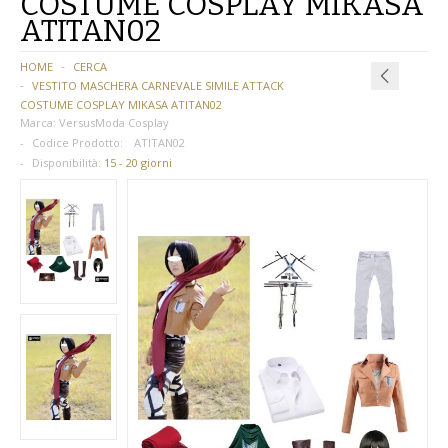
COSTUME COSPLAY MIKASA
ATITAN02
BAMBINA
HOME
CERCA
BAMBINO
VESTITO MASCHERA CARNEVALE SIMILE ATTACK
COSTUME COSPLAY MIKASA ATITAN02
DONNA
Marca:
VersusModa Cosplay
Codice Prodotto:
ATITAN02
PARRUCCHE
Disponibilità:
15 - 20 giorni
UOMO
DANZA
BAMBINA
BAMBINO
DONNA
UOMO