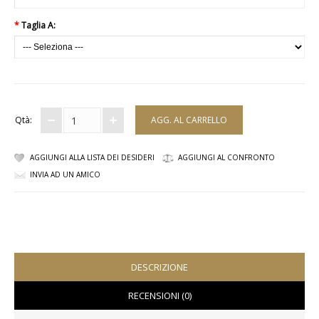
VESTITI
*
Taglia A:
DONNA
ABBIGLIAMENTO SPORTIVO
CAFTANI
Qtà:
CAMICIE
AGGIUNGI ALLA LISTA DEI DESIDERI
AGGIUNGI AL CONFRONTO
INVIA AD UN AMICO
CAPISPALLA
CARNEVALE
COSTUMI E COPRICOSTUMI
DESCRIZIONE
GONNE
RECENSIONI (0)
PANTALONI