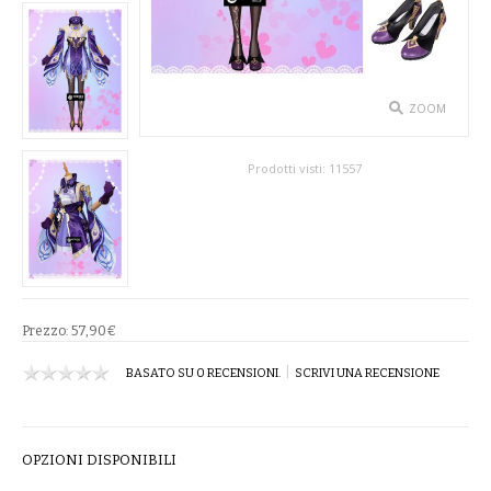
SPETTACOLO
ABITI TEATRALI
ZOOM
BALLETTO
Prodotti visti:
11557
GONNE
SPOSA
ABITI
SOTTOGONNE
Prezzo:
57,90€
|
BASATO SU 0 RECENSIONI.
SCRIVI UNA RECENSIONE
VELI
BAMBINA
OPZIONI DISPONIBILI
CARNEVALE