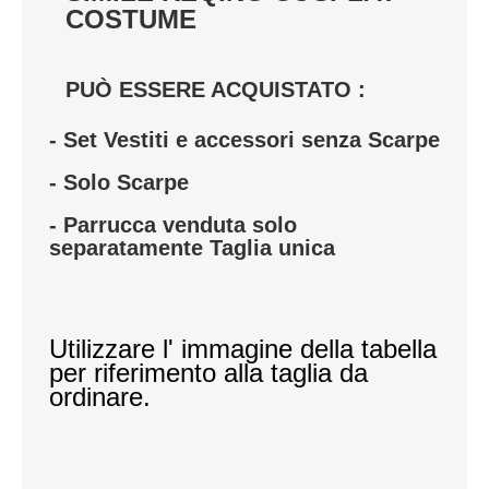
COSTUME
VESTITI
DONNA
PUÒ ESSERE ACQUISTATO :
ABBIGLIAMENTO SPORTIVO
- Set Vestiti e accessori senza Scarpe
- Solo Scarpe
CAFTANI
- Parrucca venduta solo
CAMICIE
separatamente Taglia unica
CAPISPALLA
CARNEVALE
Utilizzare l' immagine della tabella
per riferimento alla taglia da
COSTUMI E COPRICOSTUMI
ordinare.
GONNE
PANTALONI