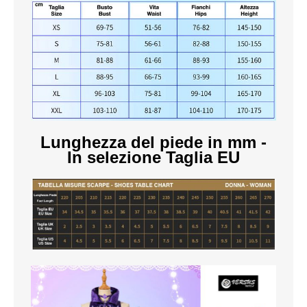
SCARPE
TAGLIE FORTI
TOP
TUTE PANTALONI
Lunghezza del piede in mm -
VESTITI
In selezione Taglia EU
BAMBINO
CARNEVALE
CERIMONIA
COMPLETI
GIACCHE E CAPPOTTI