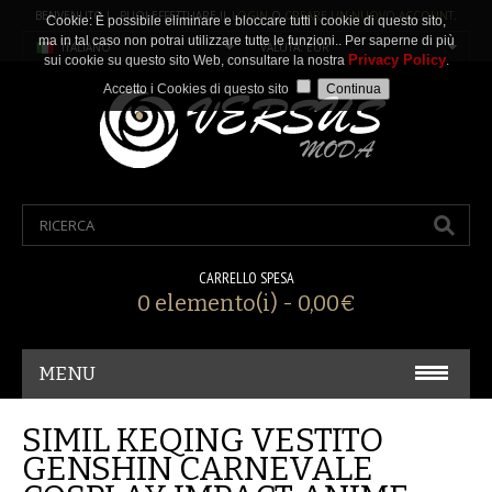
BENVENUTO ! PUOI EFFETTUARE IL
LOGIN
O
CREARE UN NUOVO ACCOUNT
.
Cookie: È possibile eliminare e bloccare tutti i cookie di questo sito,
ma in tal caso non potrai utilizzare tutte le funzioni.. Per saperne di più
ITALIANO
VALUTA: EUR
Privacy Policy
sui cookie su questo sito Web, consultare la nostra
.
Accetto i Cookies di questo sito
CARRELLO SPESA
0 elemento(i) - 0,00€
MENU
CARNEVALE/ COSPLAY
SIMIL KEQING VESTITO
GENSHIN CARNEVALE
ACCESSORI