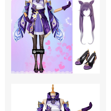
MAGLIETTE
PANTALONI
PIGIAMI
SCUOLA
TUTE E FELPE
UOMO
CAMICIE
CARNEVALE
DANZA
FELPE