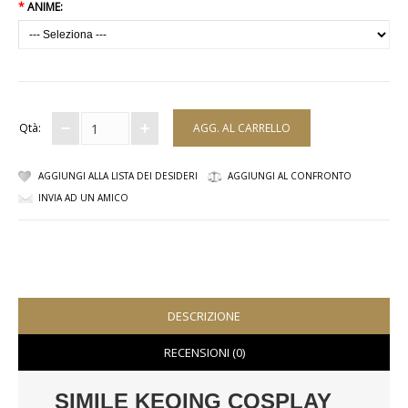
*
ANIME:
COMPLETI
COSTUMI E COPRICOSTUMI
GIACCHE E CAPPOTTI
Qtà:
GONNE
AGGIUNGI ALLA LISTA DEI DESIDERI
AGGIUNGI AL CONFRONTO
PANTALONI
INVIA AD UN AMICO
PIGIAMI
SCUOLA
TOP
DESCRIZIONE
RECENSIONI (0)
TUTE E FELPE
TUTE PANTALONI
SIMILE KEQING COSPLAY