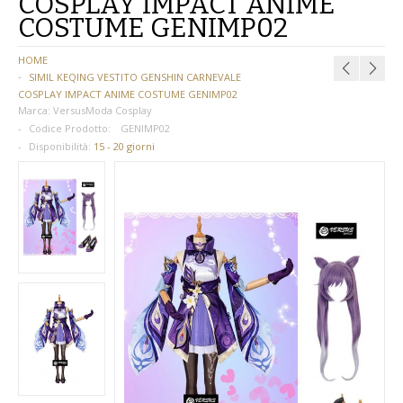
COSPLAY IMPACT ANIME
COSTUME GENIMP02
BAMBINA
HOME
BAMBINO
SIMIL KEQING VESTITO GENSHIN CARNEVALE
COSPLAY IMPACT ANIME COSTUME GENIMP02
DONNA
Marca:
VersusModa Cosplay
Codice Prodotto:
GENIMP02
PARRUCCHE
Disponibilità:
15 - 20 giorni
UOMO
DANZA
BAMBINA
BAMBINO
DONNA
UOMO