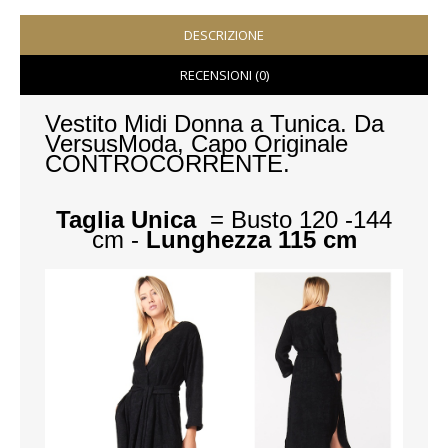
VESTITI
DESCRIZIONE
RECENSIONI (0)
DONNA
Vestito Midi Donna a Tunica.
Da
ABBIGLIAMENTO SPORTIVO
VersusModa, Capo Originale
CONTROCORRENTE.
CAFTANI
CAMICIE
Taglia Unica
= Busto 120 -144
cm -
Lunghezza 115 cm
CAPISPALLA
CARNEVALE
COSTUMI E COPRICOSTUMI
GONNE
PANTALONI