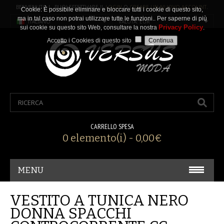
BENVENUTO ! PUOI EFFETTUARE IL
LOGIN
O
CREARE UN NUOVO ACCOUNT
.
Cookie: È possibile eliminare e bloccare tutti i cookie di questo sito,
ma in tal caso non potrai utilizzare tutte le funzioni.. Per saperne di più
ITALIANO
VALUTA: EUR
Privacy Policy
sui cookie su questo sito Web, consultare la nostra
.
Accetto i Cookies di questo sito
CARRELLO SPESA
0 elemento(i) - 0,00€
MENU
CARNEVALE/ COSPLAY
VESTITO A TUNICA NERO
DONNA SPACCHI
ACCESSORI