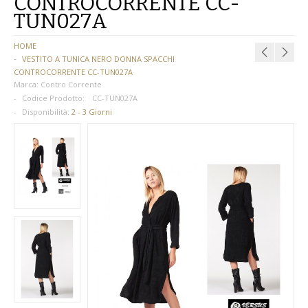
CONTROCORRENTE CC-
TUN027A
BAMBINA
HOME
BAMBINO
VESTITO A TUNICA NERO DONNA SPACCHI
CONTROCORRENTE CC-TUN027A
DONNA
Marca:
Contro Corrente
Codice Prodotto:
CC-TUN027A
PARRUCCHE
Disponibilità:
2 - 3 Giorni
UOMO
DANZA
BAMBINA
BAMBINO
DONNA
UOMO