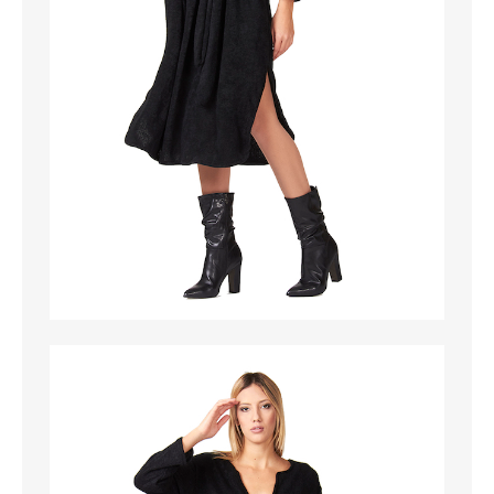
MAGLIETTE
PANTALONI
PIGIAMI
SCUOLA
TUTE E FELPE
UOMO
CAMICIE
CARNEVALE
DANZA
FELPE