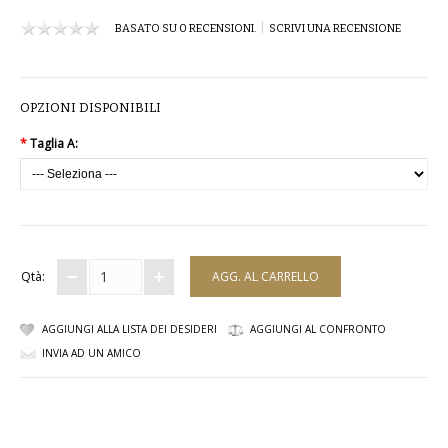
|
BASATO SU 0 RECENSIONI.
SCRIVI UNA RECENSIONE
COMPLETI
COSTUMI E COPRICOSTUMI
OPZIONI DISPONIBILI
GIACCHE E CAPPOTTI
*
Taglia A:
GONNE
PANTALONI
PIGIAMI
Qtà:
SCUOLA
AGGIUNGI ALLA LISTA DEI DESIDERI
AGGIUNGI AL CONFRONTO
TOP
INVIA AD UN AMICO
TUTE E FELPE
TUTE PANTALONI