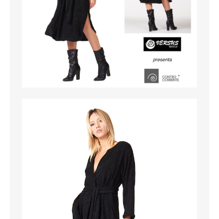
SCARPE
TAGLIE FORTI
TOP
TUTE PANTALONI
VESTITI
BAMBINO
CARNEVALE
CERIMONIA
COMPLETI
GIACCHE E CAPPOTTI