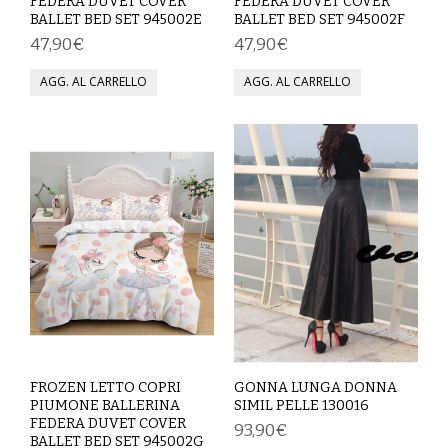
FEDERA DUVET COVER
FEDERA DUVET COVER
BALLET BED SET 945002E
BALLET BED SET 945002F
VESTITI
47,90€
47,90€
DONNA
ABBIGLIAMENTO SPORTIVO
CAFTANI
CAMICIE
CAPISPALLA
CARNEVALE
COSTUMI E COPRICOSTUMI
FROZEN LETTO COPRI
GONNA LUNGA DONNA
GONNE
PIUMONE BALLERINA
SIMIL PELLE 130016
FEDERA DUVET COVER
93,90€
PANTALONI
BALLET BED SET 945002G