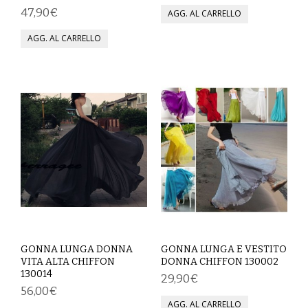
47,90€
SCARPE
TAGLIE FORTI
TOP
TUTE PANTALONI
VESTITI
BAMBINO
CARNEVALE
CERIMONIA
GONNA LUNGA DONNA
GONNA LUNGA E VESTITO
VITA ALTA CHIFFON
DONNA CHIFFON 130002
COMPLETI
130014
29,90€
56,00€
GIACCHE E CAPPOTTI