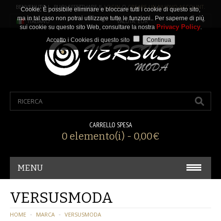
BENVENUTO ! PUOI EFFETTUARE IL
LOGIN
O
CREARE UN NUOVO ACCOUNT
.
Cookie: È possibile eliminare e bloccare tutti i cookie di questo sito,
ma in tal caso non potrai utilizzare tutte le funzioni.. Per saperne di più
ITALIANO
VALUTA: EUR
Privacy Policy
sui cookie su questo sito Web, consultare la nostra
.
Accetto i Cookies di questo sito
CARRELLO SPESA
0 elemento(i) - 0,00€
MENU
CARNEVALE/ COSPLAY
VERSUSMODA
ACCESSORI
HOME
MARCA
VERSUSMODA