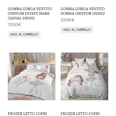
SPETTACOLO
GONNA LUNGA VESTITO
GONNA LUNGA VESTITO
CHIFFON ESTATE MARE
DONNA CHIFFON 130002
CASUAL 130001
ABITI TEATRALI
29,90€
33,50€
BALLETTO
GONNE
SPOSA
ABITI
SOTTOGONNE
VELI
BAMBINA
CARNEVALE
FROZEN LETTO COPRI
FROZEN LETTO COPRI