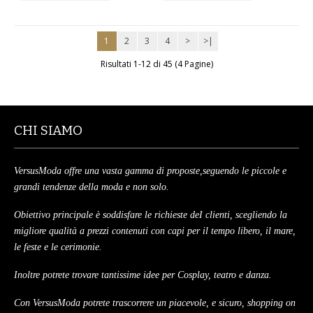
MAGLIONI
1
2
3
4
>
>|
PANTALONI
Risultati 1-12 di 45 (4 Pagine)
TUTTI I PRODOTTI
CONTATTACI
CHI SIAMO
VersusModa offre una vasta gamma di proposte,seguendo le piccole e
grandi tendenze della moda e non solo.
Obiettivo principale è soddisfare le richieste deI clienti, scegliendo la
migliore qualità a prezzi contenuti con capi per il tempo libero, il mare,
le feste e le cerimonie.
Inoltre potrete trovare tantissime idee per Cosplay, teatro e danza.
Con VersusModa potrete trascorrere un piacevole, e sicuro, shopping on