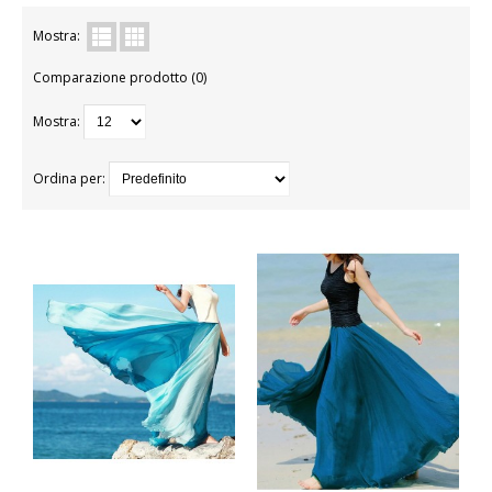
BAMBINA
Mostra:
Comparazione prodotto (0)
BAMBINO
Mostra:
DONNA
PARRUCCHE
Ordina per:
UOMO
DANZA
BAMBINA
BAMBINO
DONNA
UOMO