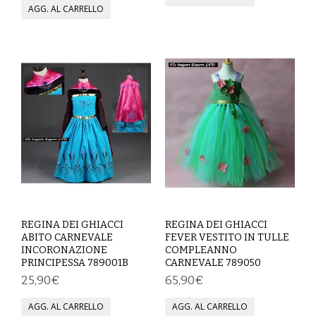
MAGLIETTE
PANTALONI
PIGIAMI
SCUOLA
TUTE E FELPE
UOMO
CAMICIE
REGINA DEI GHIACCI
REGINA DEI GHIACCI
ABITO CARNEVALE
FEVER VESTITO IN TULLE
CARNEVALE
INCORONAZIONE
COMPLEANNO
PRINCIPESSA 789001B
CARNEVALE 789050
25,90€
65,90€
DANZA
FELPE