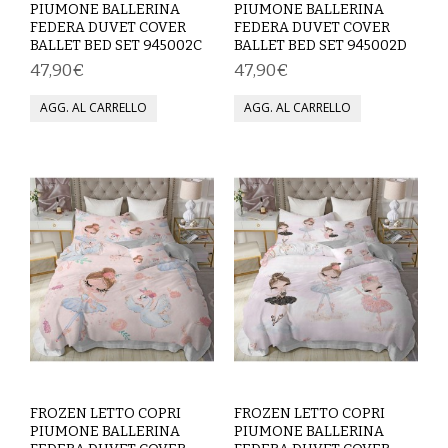
PIUMONE BALLERINA
PIUMONE BALLERINA
FEDERA DUVET COVER
FEDERA DUVET COVER
COMPLETI
BALLET BED SET 945002C
BALLET BED SET 945002D
47,90€
47,90€
COSTUMI E COPRICOSTUMI
GIACCHE E CAPPOTTI
GONNE
PANTALONI
PIGIAMI
SCUOLA
TOP
TUTE E FELPE
FROZEN LETTO COPRI
FROZEN LETTO COPRI
PIUMONE BALLERINA
PIUMONE BALLERINA
TUTE PANTALONI