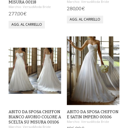
Marchio:
VersusModa Bride
MISURA 00118
Marchio:
VersusModa Bride
280,00€
COMPLETI
277,00€
COSTUMI E COPRICOSTUMI
GIACCHE E CAPPOTTI
GONNE
PANTALONI
PIGIAMI
SCUOLA
TOP
TUTE E FELPE
ABITO DA SPOSA CHIFFON
ABITO DA SPOSA CHIFFON
BIANCO AVORIO COLORE A
E SATIN IMPERO 00106
Marchio:
VersusModa Bride
SCELTA SU MISURA 00106
TUTE PANTALONI
Marchio:
VersusModa Bride