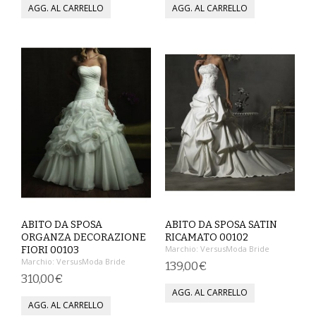
SCARPE
TAGLIE FORTI
TOP
TUTE PANTALONI
VESTITI
BAMBINO
CARNEVALE
ABITO DA SPOSA
ABITO DA SPOSA SATIN
ORGANZA DECORAZIONE
RICAMATO 00102
CERIMONIA
Marchio:
VersusModa Bride
FIORI 00103
Marchio:
VersusModa Bride
139,00€
310,00€
COMPLETI
GIACCHE E CAPPOTTI