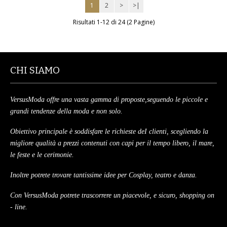
1
2
>
>|
MAGLIONI
Risultati 1-12 di 24 (2 Pagine)
PANTALONI
TUTTI I PRODOTTI
CHI SIAMO
CONTATTACI
VersusModa offre una vasta gamma di proposte,seguendo le piccole e
grandi tendenze della moda e non solo.
Obiettivo principale è soddisfare le richieste deI clienti, scegliendo la
migliore qualità a prezzi contenuti con capi per il tempo libero, il mare,
le feste e le cerimonie.
Inoltre potrete trovare tantissime idee per Cosplay, teatro e danza.
Con VersusModa potrete trascorrere un piacevole, e sicuro, shopping on
- line.