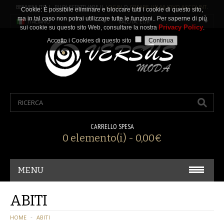
BENVENUTO ! PUOI EFFETTUARE IL
LOGIN
O
CREARE UN NUOVO ACCOUNT
.
Cookie: È possibile eliminare e bloccare tutti i cookie di questo sito,
ma in tal caso non potrai utilizzare tutte le funzioni.. Per saperne di più
ITALIANO
VALUTA: EUR
Privacy Policy
sui cookie su questo sito Web, consultare la nostra
.
Accetto i Cookies di questo sito
CARRELLO SPESA
0 elemento(i) - 0,00€
MENU
CARNEVALE/ COSPLAY
ABITI
ACCESSORI
HOME
ABITI