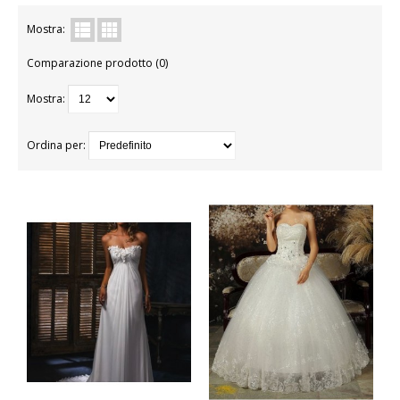
BAMBINA
Mostra:
Comparazione prodotto (0)
BAMBINO
Mostra:
DONNA
PARRUCCHE
Ordina per:
UOMO
DANZA
BAMBINA
BAMBINO
DONNA
UOMO