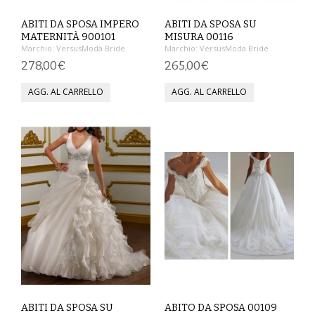
SPETTACOLO
ABITI DA SPOSA IMPERO
ABITI DA SPOSA SU
MATERNITÀ 900101
MISURA 00116
Marchio:
VersusModa Bride
Marchio:
VersusModa Bride
ABITI TEATRALI
278,00€
265,00€
BALLETTO
GONNE
SPOSA
ABITI
SOTTOGONNE
VELI
BAMBINA
CARNEVALE
ABITI DA SPOSA SU
ABITO DA SPOSA 00109