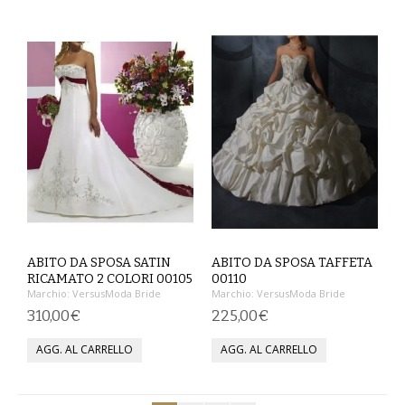
MAGLIETTE
PANTALONI
PIGIAMI
SCUOLA
TUTE E FELPE
UOMO
ABITO DA SPOSA SATIN
ABITO DA SPOSA TAFFETA
CAMICIE
RICAMATO 2 COLORI 00105
00110
Marchio:
VersusModa Bride
Marchio:
VersusModa Bride
310,00€
225,00€
CARNEVALE
DANZA
FELPE