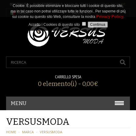
BENVENUTO ! PUOI EFFETTUARE IL
LOGIN
O
CREARE UN NUOVO ACCOUNT
.
Cookie: È possibile eliminare e bloccare tutti i cookie di questo sito,
ma in tal caso non potrai utilizzare tutte le funzioni.. Per saperne di più
ITALIANO
VALUTA: EUR
Privacy Policy
sui cookie su questo sito Web, consultare la nostra
.
Accetto i Cookies di questo sito
CARRELLO SPESA
0 elemento(i) - 0,00€
MENU
CARNEVALE/ COSPLAY
VERSUSMODA
ACCESSORI
HOME
MARCA
VERSUSMODA