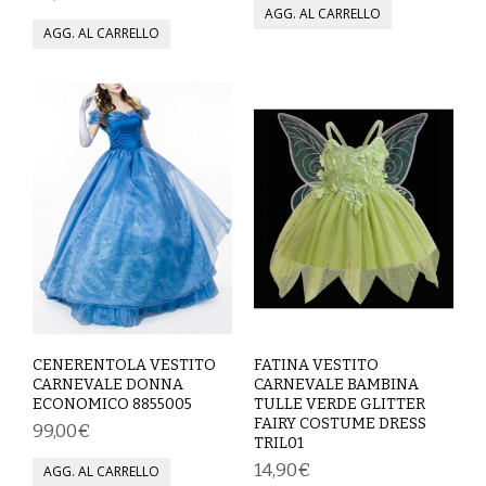
MAGLIETTE
PANTALONI
PIGIAMI
SCUOLA
TUTE E FELPE
UOMO
CAMICIE
CENERENTOLA VESTITO
FATINA VESTITO
CARNEVALE
CARNEVALE DONNA
CARNEVALE BAMBINA
ECONOMICO 8855005
TULLE VERDE GLITTER
FAIRY COSTUME DRESS
99,00€
DANZA
TRIL01
14,90€
FELPE