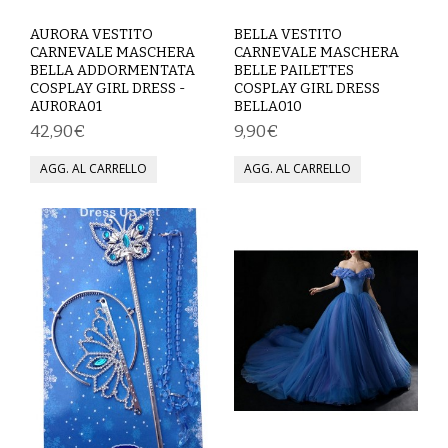
SPETTACOLO
AURORA VESTITO
BELLA VESTITO
CARNEVALE MASCHERA
CARNEVALE MASCHERA
BELLA ADDORMENTATA
BELLE PAILETTES
ABITI TEATRALI
COSPLAY GIRL DRESS -
COSPLAY GIRL DRESS
AUR0RA01
BELLA010
BALLETTO
42,90€
9,90€
GONNE
SPOSA
ABITI
SOTTOGONNE
VELI
BAMBINA
CARNEVALE