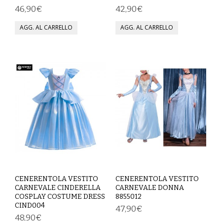
46,90€
42,90€
SCARPE
TAGLIE FORTI
TOP
TUTE PANTALONI
VESTITI
BAMBINO
CARNEVALE
CERIMONIA
CENERENTOLA VESTITO
CENERENTOLA VESTITO
CARNEVALE CINDERELLA
CARNEVALE DONNA
COMPLETI
COSPLAY COSTUME DRESS
8855012
CIND004
47,90€
48,90€
GIACCHE E CAPPOTTI