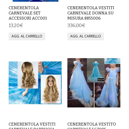
CENERENTOLA
CENERENTOLA VESTITI
COMPLETI
CARNEVALE SET
CARNEVALE DONNA SU
ACCESSORI ACC001
MISURA 8855006
COSTUMI E COPRICOSTUMI
13,20€
336,00€
GIACCHE E CAPPOTTI
GONNE
PANTALONI
PIGIAMI
SCUOLA
TOP
TUTE E FELPE
CENERENTOLA VESTITI
CENERENTOLA VESTITO
TUTE PANTALONI