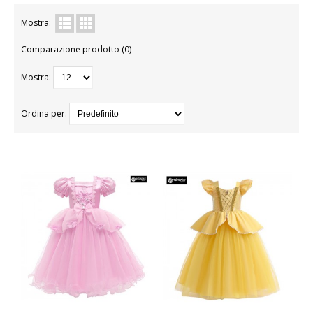
BAMBINA
Mostra:
Comparazione prodotto (0)
BAMBINO
Mostra:
DONNA
PARRUCCHE
Ordina per:
UOMO
DANZA
BAMBINA
BAMBINO
DONNA
UOMO