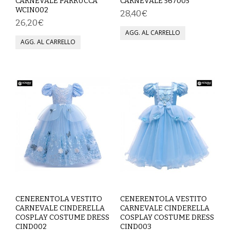
CARNEVALE PARRUCCA
CARNEVALE 567005
WCIN002
28,40€
VESTITI
26,20€
DONNA
ABBIGLIAMENTO SPORTIVO
CAFTANI
CAMICIE
CAPISPALLA
CARNEVALE
COSTUMI E COPRICOSTUMI
CENERENTOLA VESTITO
CENERENTOLA VESTITO
GONNE
CARNEVALE CINDERELLA
CARNEVALE CINDERELLA
COSPLAY COSTUME DRESS
COSPLAY COSTUME DRESS
PANTALONI
CIND002
CIND003