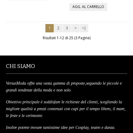
MAGLIONI
PANTALONI
1
2
3
>
>|
Risultati 1-12 di 25 (3 Pagine)
TUTTI I PRODOTTI
CONTATTACI
CHI SIAMO
VersusModa offre una vasta gamma di proposte,seguendo le piccole e
grandi tendenze della moda e non solo.
Obiettivo principale è soddisfare le richieste deI clienti, scegliendo la
migliore qualità a prezzi contenuti con capi per il tempo libero, il mare,
le feste e le cerimonie.
Inoltre potrete trovare tantissime idee per Cosplay, teatro e danza.