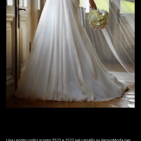
Usa i nostri codici sconto 5522 e 1522 nel carrello su VersusModa per