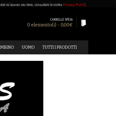
ITALIANO
VALUTA: EUR
Privacy Policy
 cookie su questo sito Web, consultare la nostra
.
CARRELLO SPESA
0 elemento(i) - 0,00€
AMBINO
UOMO
TUTTI I PRODOTTI