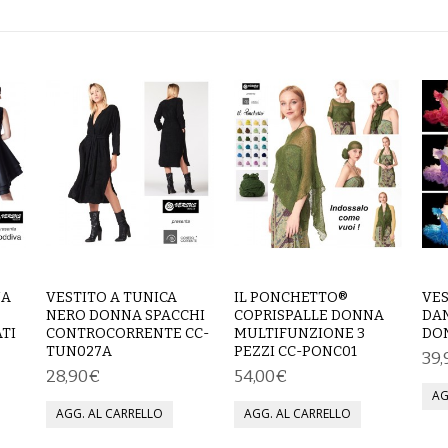
NA
VESTITO A TUNICA
IL PONCHETTO®
VES
NERO DONNA SPACCHI
COPRISPALLE DONNA
DA
ATI
CONTROCORRENTE CC-
MULTIFUNZIONE 3
DO
TUN027A
PEZZI CC-PONC01
39
28,90€
54,00€