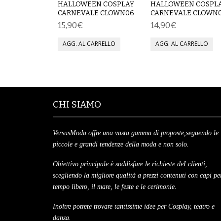
HALLOWEEN COSPLAY
HALLOWEEN COSPL
CARNEVALE CLOWN06
CARNEVALE CLOWN
15,90€
14,90€
CHI SIAMO
VersusModa offre una vasta gamma di proposte,seguendo le
piccole e grandi tendenze della moda e non solo.
Obiettivo principale è soddisfare le richieste deI clienti,
scegliendo la migliore qualità a prezzi contenuti con capi per
tempo libero, il mare, le feste e le cerimonie.
Inoltre potrete trovare tantissime idee per Cosplay, teatro e
danza.