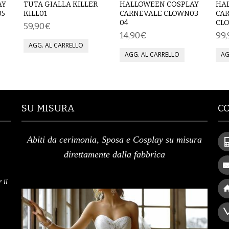
AY
TUTA GIALLA KILLER
HALLOWEEN COSPLAY
HA
05
KILL01
CARNEVALE CLOWN03
CA
04
CL
59,90€
14,90€
99
SU MISURA
C
Abiti da cerimonia, Sposa e Cosplay su misura
direttamente dalla fabbrica
 il