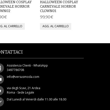
LLOWEEN COSPLAY
HALLOWEEN COSPLAY
RNEVALE HORROR
CARNEVALE HORROR
OWN02
CLOWN01
,90€
99,90€
ONTATTACI
Assistenza Clienti - WhatsApp
3497786708
info@versusmoda.com
via degli Scavi, 21 Ardea
Roma - Sede Legale
Dal Lunedi al Venerdi dalle 11.00 alle 18.00