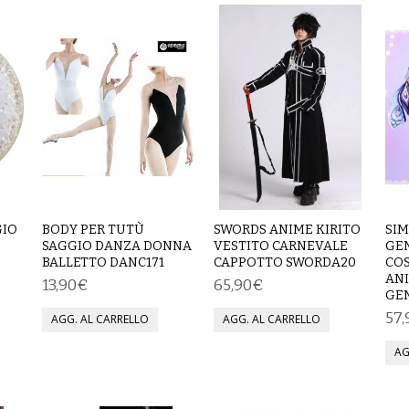
GIO
BODY PER TUTÙ
SWORDS ANIME KIRITO
SIM
SAGGIO DANZA DONNA
VESTITO CARNEVALE
GE
BALLETTO DANC171
CAPPOTTO SWORDA20
CO
AN
13,90€
65,90€
GE
57