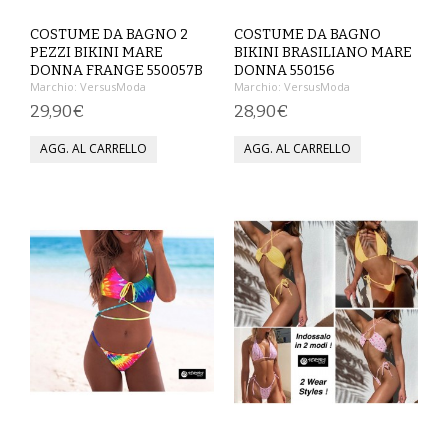
SPETTACOLO
COSTUME DA BAGNO 2
COSTUME DA BAGNO
PEZZI BIKINI MARE
BIKINI BRASILIANO MARE
DONNA FRANGE 550057B
DONNA 550156
ABITI TEATRALI
Marchio:
VersusModa
Marchio:
VersusModa
29,90€
28,90€
BALLETTO
GONNE
SPOSA
ABITI
SOTTOGONNE
VELI
BAMBINA
CARNEVALE