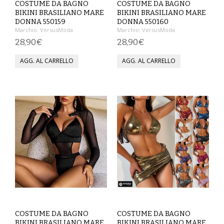
COSTUME DA BAGNO
COSTUME DA BAGNO
BIKINI BRASILIANO MARE
BIKINI BRASILIANO MARE
COMPLETI
DONNA 550159
DONNA 550160
Marchio:
VersusModa
Marchio:
VersusModa
COSTUMI E COPRICOSTUMI
28,90€
28,90€
GIACCHE E CAPPOTTI
GONNE
PANTALONI
PIGIAMI
SCUOLA
TOP
TUTE E FELPE
COSTUME DA BAGNO
COSTUME DA BAGNO
TUTE PANTALONI
BIKINI BRASILIANO MARE
BIKINI BRASILIANO MARE