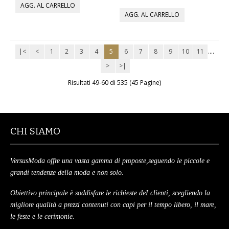
MAGLIONI
PANTALONI
|<
<
1
2
3
4
5
6
7
8
9
10
11
....
>
>|
TUTTI I PRODOTTI
Risultati 49-60 di 535 (45 Pagine)
CONTATTACI
CHI SIAMO
VersusModa offre una vasta gamma di proposte,seguendo le piccole e
grandi tendenze della moda e non solo.
Obiettivo principale è soddisfare le richieste deI clienti, scegliendo la
migliore qualità a prezzi contenuti con capi per il tempo libero, il mare,
le feste e le cerimonie.