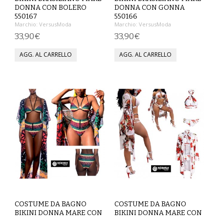
DONNA CON BOLERO
DONNA CON GONNA
VESTITI
550167
550166
Marchio:
VersusModa
Marchio:
VersusModa
33,90€
33,90€
DONNA
ABBIGLIAMENTO SPORTIVO
CAFTANI
CAMICIE
CAPISPALLA
CARNEVALE
COSTUMI E COPRICOSTUMI
GONNE
COSTUME DA BAGNO
COSTUME DA BAGNO
BIKINI DONNA MARE CON
BIKINI DONNA MARE CON
PANTALONI