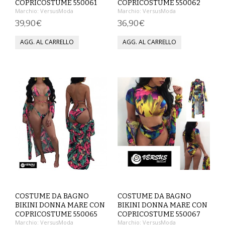
COPRICOSTUME 550061
COPRICOSTUME 550062
Marchio:
VersusModa
Marchio:
VersusModa
SCARPE
39,90€
36,90€
TAGLIE FORTI
TOP
TUTE PANTALONI
VESTITI
BAMBINO
CARNEVALE
CERIMONIA
COSTUME DA BAGNO
COSTUME DA BAGNO
COMPLETI
BIKINI DONNA MARE CON
BIKINI DONNA MARE CON
COPRICOSTUME 550065
COPRICOSTUME 550067
GIACCHE E CAPPOTTI
Marchio:
VersusModa
Marchio:
VersusModa