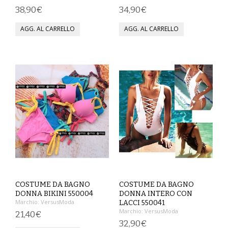
38,90€
34,90€
MAGLIETTE
PANTALONI
PIGIAMI
SCUOLA
TUTE E FELPE
UOMO
CAMICIE
CARNEVALE
COSTUME DA BAGNO
COSTUME DA BAGNO
DONNA BIKINI 550004
DONNA INTERO CON
DANZA
Marchio:
VersusModa
LACCI 550041
Marchio:
VersusModa
21,40€
32,90€
FELPE