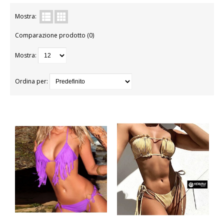
BAMBINA
Mostra:
Comparazione prodotto (0)
BAMBINO
Mostra:
DONNA
PARRUCCHE
Ordina per:
UOMO
DANZA
BAMBINA
BAMBINO
DONNA
UOMO