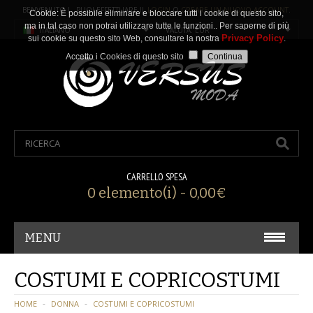
BENVENUTO ! PUOI EFFETTUARE IL
LOGIN
O
CREARE UN NUOVO ACCOUNT
.
Cookie: È possibile eliminare e bloccare tutti i cookie di questo sito,
ma in tal caso non potrai utilizzare tutte le funzioni.. Per saperne di più
ITALIANO
VALUTA: EUR
Privacy Policy
sui cookie su questo sito Web, consultare la nostra
.
Accetto i Cookies di questo sito
CARRELLO SPESA
0 elemento(i) - 0,00€
MENU
CARNEVALE/ COSPLAY
COSTUMI E COPRICOSTUMI
ACCESSORI
HOME
DONNA
COSTUMI E COPRICOSTUMI