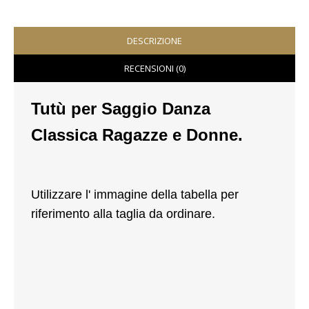
VESTITI
DESCRIZIONE
DONNA
RECENSIONI (0)
ABBIGLIAMENTO SPORTIVO
Tutù per Saggio Danza
CAFTANI
Classica Ragazze e Donne.
CAMICIE
CAPISPALLA
Utilizzare l' immagine della tabella per
CARNEVALE
riferimento alla taglia da ordinare.
COSTUMI E COPRICOSTUMI
GONNE
PANTALONI