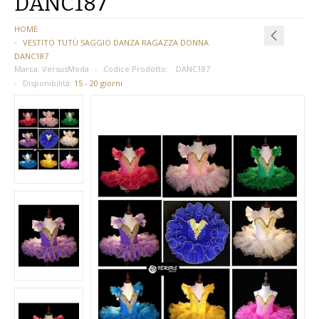
DANC187
BAMBINA
HOME
VESTITO TUTÙ SAGGIO DANZA RAGAZZA DONNA
BAMBINO
DANC187
Marca:
VersusModa
Codice Prodotto:
DANC187
DONNA
Disponibilità:
15 - 20 giorni
PARRUCCHE
UOMO
DANZA
BAMBINA
BAMBINO
DONNA
UOMO