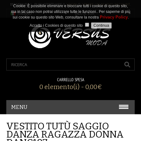
BENVENUTO ! PUOI EFFETTUARE IL
LOGIN
O
CREARE UN NUOVO ACCOUNT
.
Cookie: È possibile eliminare e bloccare tutti i cookie di questo sito,
ma in tal caso non potrai utilizzare tutte le funzioni.. Per saperne di più
ITALIANO
VALUTA: EUR
Privacy Policy
sui cookie su questo sito Web, consultare la nostra
.
Accetto i Cookies di questo sito
CARRELLO SPESA
0 elemento(i) - 0,00€
MENU
CARNEVALE/ COSPLAY
VESTITO TUTÙ SAGGIO
DANZA RAGAZZA DONNA
ACCESSORI