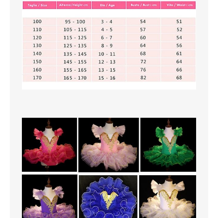
SCARPE
TAGLIE FORTI
TOP
TUTE PANTALONI
VESTITI
BAMBINO
CARNEVALE
CERIMONIA
COMPLETI
GIACCHE E CAPPOTTI