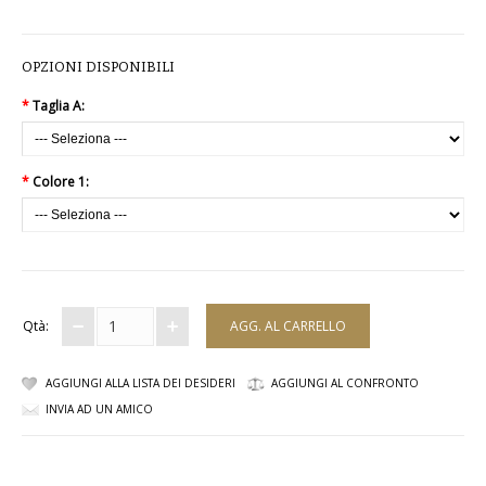
COMPLETI
OPZIONI DISPONIBILI
COSTUMI E COPRICOSTUMI
*
Taglia A:
GIACCHE E CAPPOTTI
GONNE
*
Colore 1:
PANTALONI
PIGIAMI
Qtà:
SCUOLA
TOP
AGGIUNGI ALLA LISTA DEI DESIDERI
AGGIUNGI AL CONFRONTO
INVIA AD UN AMICO
TUTE E FELPE
TUTE PANTALONI