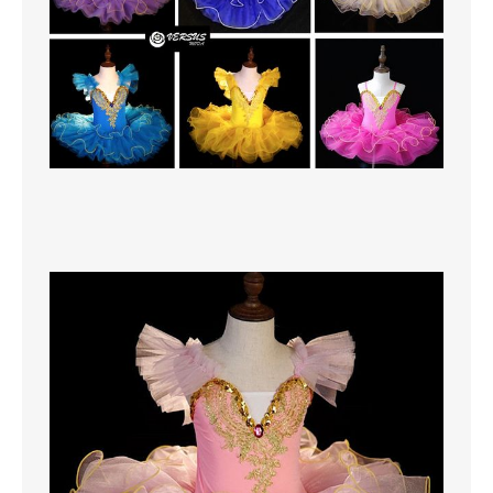
MAGLIETTE
PANTALONI
PIGIAMI
SCUOLA
TUTE E FELPE
UOMO
CAMICIE
CARNEVALE
DANZA
FELPE