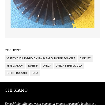
ETICHETTE:
VESTITO TUTU SAGGIO DANZA RAGAZZA DONNA DANC187
DANC187
VERSUSMODA
BAMBINA
DANZA
DANZA E SPETTACOLO
TUTTI I PRODOTTI
TUTU
CHI SIAMO
VersusModa offre una vasta gamma di proposte,seguendo le piccole e