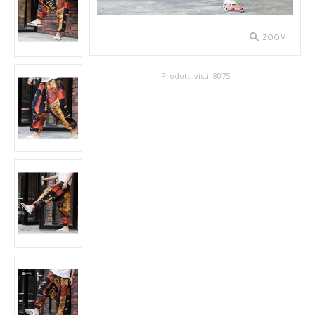
SPETTACOLO
ZOOM
ABITI TEATRALI
Prodotti visti:
8075
BALLETTO
GONNE
SPOSA
ABITI
SOTTOGONNE
VELI
BAMBINA
CARNEVALE