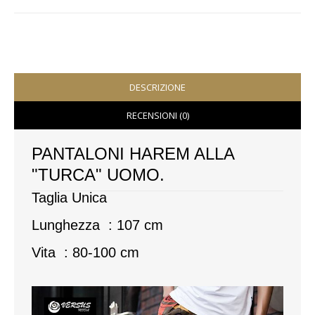
VESTITI
DONNA
ABBIGLIAMENTO SPORTIVO
DESCRIZIONE
RECENSIONI (0)
CAFTANI
CAMICIE
PANTALONI HAREM ALLA
"TURCA" UOMO.
CAPISPALLA
Taglia Unica
CARNEVALE
Lunghezza : 107 cm
COSTUMI E COPRICOSTUMI
Vita : 80-100 cm
GONNE
PANTALONI