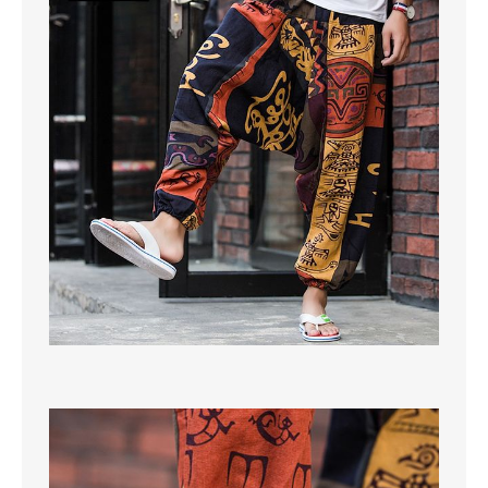
SCARPE
TAGLIE FORTI
TOP
TUTE PANTALONI
VESTITI
BAMBINO
CARNEVALE
CERIMONIA
COMPLETI
GIACCHE E CAPPOTTI