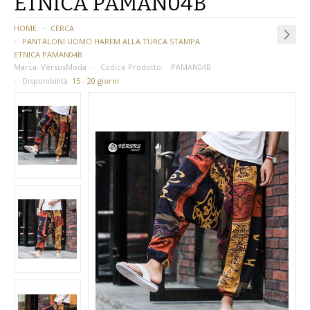
ETNICA PAMAN04B
BAMBINA
HOME
CERCA
PANTALONI UOMO HAREM ALLA TURCA STAMPA
BAMBINO
ETNICA PAMAN04B
Marca:
VersusModa
Codice Prodotto:
PAMAN04B
DONNA
Disponibilità:
15 - 20 giorni
PARRUCCHE
UOMO
DANZA
BAMBINA
BAMBINO
DONNA
UOMO