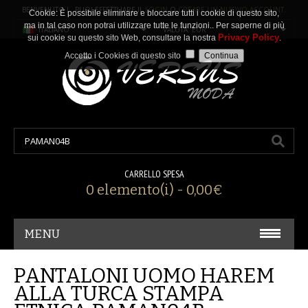
BENVENUTO ! PUOI EFFETTUARE IL
LOGIN
O
CREARE UN NUOVO ACCOUNT
.
Cookie: È possibile eliminare e bloccare tutti i cookie di questo sito,
ma in tal caso non potrai utilizzare tutte le funzioni.. Per saperne di più
ITALIANO
VALUTA: EUR
Privacy Policy
sui cookie su questo sito Web, consultare la nostra
.
Accetto i Cookies di questo sito
CARRELLO SPESA
0 elemento(i) - 0,00€
MENU
CARNEVALE/ COSPLAY
PANTALONI UOMO HAREM
ALLA TURCA STAMPA
ACCESSORI