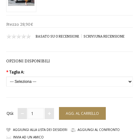
COMPLETI
COSTUMI E COPRICOSTUMI
Prezzo:
28,90€
|
BASATO SU 0 RECENSIONI.
SCRIVI UNA RECENSIONE
GIACCHE E CAPPOTTI
GONNE
OPZIONI DISPONIBILI
PANTALONI
*
Taglia A:
PIGIAMI
SCUOLA
TOP
Qtà:
TUTE E FELPE
AGGIUNGI ALLA LISTA DEI DESIDERI
AGGIUNGI AL CONFRONTO
TUTE PANTALONI
INVIA AD UN AMICO