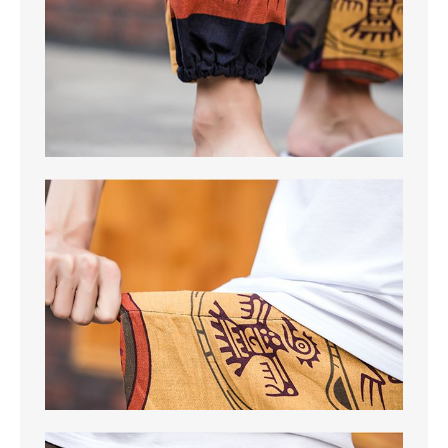
MAGLIETTE
PANTALONI
PIGIAMI
SCUOLA
TUTE E FELPE
UOMO
CAMICIE
CARNEVALE
DANZA
FELPE