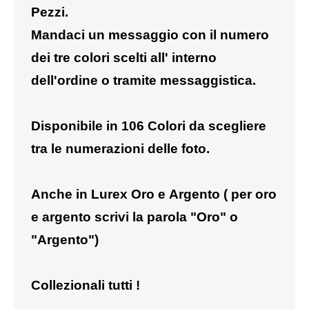
Pezzi.
MAGLIETTE
Mandaci un messaggio con il numero
PANTALONI
dei tre colori scelti all' interno
dell'ordine o tramite messaggistica.
PIGIAMI
SCUOLA
Disponibile in 106 Colori da scegliere
tra le numerazioni delle foto.
TUTE E FELPE
UOMO
Anche in Lurex Oro e Argento ( per oro
CAMICIE
e argento scrivi la parola "Oro" o
"Argento")
CARNEVALE
DANZA
Collezionali tutti !
FELPE