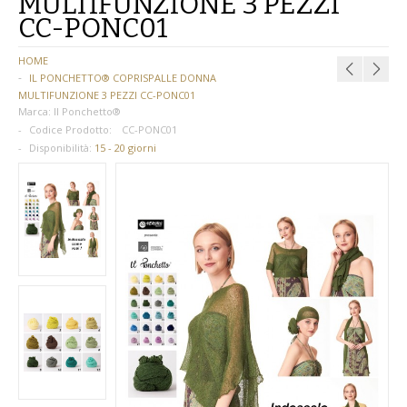
MULTIFUNZIONE 3 PEZZI
CC-PONC01
BAMBINA
HOME
BAMBINO
IL PONCHETTO® COPRISPALLE DONNA
MULTIFUNZIONE 3 PEZZI CC-PONC01
DONNA
Marca:
Il Ponchetto®
Codice Prodotto:
CC-PONC01
PARRUCCHE
Disponibilità:
15 - 20 giorni
UOMO
DANZA
BAMBINA
BAMBINO
DONNA
UOMO