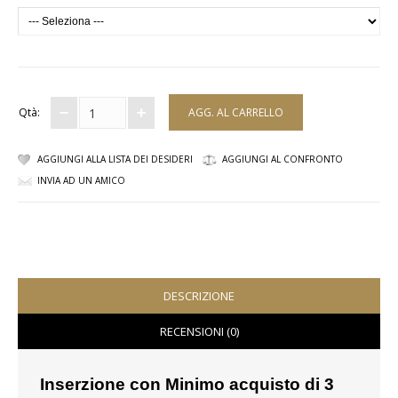
SCARPE
TAGLIE FORTI
TOP
Qtà:
TUTE PANTALONI
AGGIUNGI ALLA LISTA DEI DESIDERI
AGGIUNGI AL CONFRONTO
INVIA AD UN AMICO
VESTITI
BAMBINO
CARNEVALE
DESCRIZIONE
CERIMONIA
RECENSIONI (0)
COMPLETI
Inserzione con Minimo acquisto di 3
GIACCHE E CAPPOTTI