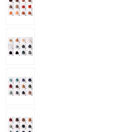
COMPLETI
COSTUMI E COPRICOSTUMI
GIACCHE E CAPPOTTI
GONNE
PANTALONI
PIGIAMI
SCUOLA
TOP
TUTE E FELPE
TUTE PANTALONI