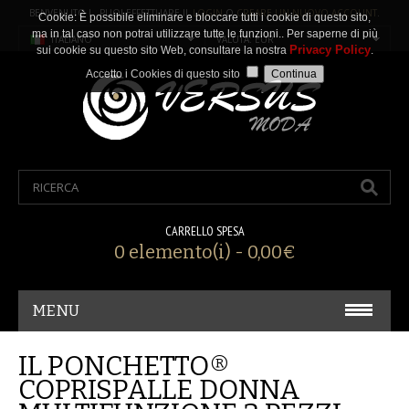
BENVENUTO ! PUOI EFFETTUARE IL
LOGIN
O
CREARE UN NUOVO ACCOUNT
.
Cookie: È possibile eliminare e bloccare tutti i cookie di questo sito,
ma in tal caso non potrai utilizzare tutte le funzioni.. Per saperne di più
ITALIANO
VALUTA: EUR
Privacy Policy
sui cookie su questo sito Web, consultare la nostra
.
Accetto i Cookies di questo sito
CARRELLO SPESA
0 elemento(i) - 0,00€
MENU
CARNEVALE/ COSPLAY
IL PONCHETTO®
COPRISPALLE DONNA
ACCESSORI