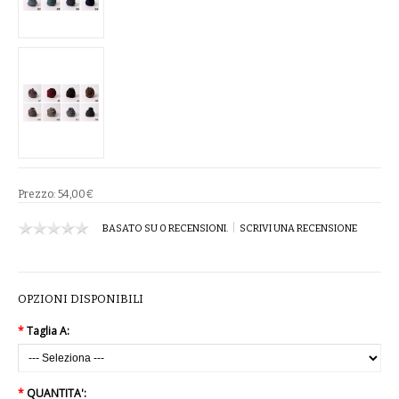
VESTITI
DONNA
ABBIGLIAMENTO SPORTIVO
CAFTANI
CAMICIE
Prezzo:
54,00€
CAPISPALLA
|
BASATO SU 0 RECENSIONI.
SCRIVI UNA RECENSIONE
CARNEVALE
OPZIONI DISPONIBILI
COSTUMI E COPRICOSTUMI
*
Taglia A:
GONNE
PANTALONI
*
QUANTITA':