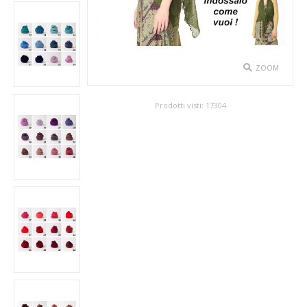
SPETTACOLO
ABITI TEATRALI
ZOOM
BALLETTO
Prodotti visti:
17304
GONNE
SPOSA
ABITI
SOTTOGONNE
VELI
BAMBINA
CARNEVALE