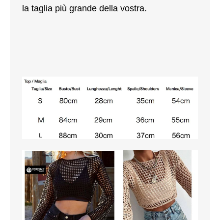
la taglia più grande della vostra.
SCARPE
TAGLIE FORTI
TOP
TUTE PANTALONI
VESTITI
BAMBINO
CARNEVALE
CERIMONIA
COMPLETI
GIACCHE E CAPPOTTI