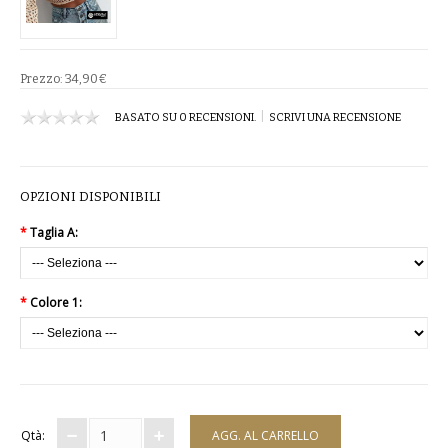
COMPLETI
COSTUMI E COPRICOSTUMI
Prezzo:
34,90€
|
BASATO SU 0 RECENSIONI.
SCRIVI UNA RECENSIONE
GIACCHE E CAPPOTTI
GONNE
OPZIONI DISPONIBILI
PANTALONI
*
Taglia A:
PIGIAMI
SCUOLA
*
Colore 1:
TOP
TUTE E FELPE
Qtà:
TUTE PANTALONI