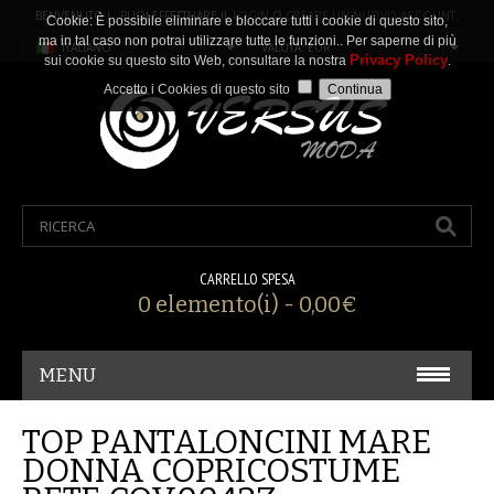
BENVENUTO ! PUOI EFFETTUARE IL
LOGIN
O
CREARE UN NUOVO ACCOUNT
.
Cookie: È possibile eliminare e bloccare tutti i cookie di questo sito,
ma in tal caso non potrai utilizzare tutte le funzioni.. Per saperne di più
ITALIANO
VALUTA: EUR
Privacy Policy
sui cookie su questo sito Web, consultare la nostra
.
Accetto i Cookies di questo sito
CARRELLO SPESA
0 elemento(i) - 0,00€
MENU
CARNEVALE/ COSPLAY
TOP PANTALONCINI MARE
DONNA COPRICOSTUME
ACCESSORI