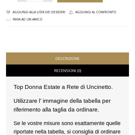
VESTITI
AGGIUNGI ALLA LISTA DEI DESIDERI
AGGIUNGI AL CONFRONTO
INVIA AD UN AMICO
DONNA
ABBIGLIAMENTO SPORTIVO
CAFTANI
DESCRIZIONE
CAMICIE
RECENSIONI (0)
CAPISPALLA
Top Donna Estate a Rete di Uncinetto.
CARNEVALE
Utilizzare l' immagine della tabella per
COSTUMI E COPRICOSTUMI
riferimento alla taglia da ordinare.
GONNE
Se le vostre misure sono esattamente quelle
riportate nella tabella, si consiglia di ordinare
PANTALONI