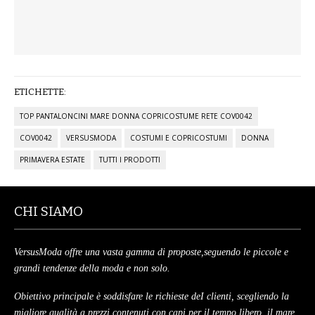
ETICHETTE:
TOP PANTALONCINI MARE DONNA COPRICOSTUME RETE COV0042
COV0042
VERSUSMODA
COSTUMI E COPRICOSTUMI
DONNA
PRIMAVERA ESTATE
TUTTI I PRODOTTI
CHI SIAMO
VersusModa offre una vasta gamma di proposte,seguendo le piccole e
grandi tendenze della moda e non solo.
Obiettivo principale è soddisfare le richieste deI clienti, scegliendo la
migliore qualità a prezzi contenuti con capi per il tempo libero, il mare,