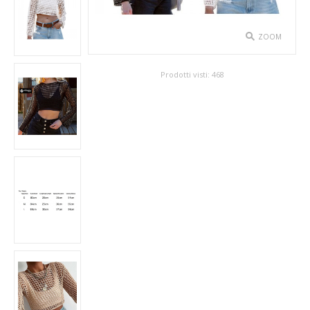
SPETTACOLO
ZOOM
ABITI TEATRALI
Prodotti visti:
468
BALLETTO
GONNE
SPOSA
ABITI
SOTTOGONNE
VELI
BAMBINA
CARNEVALE