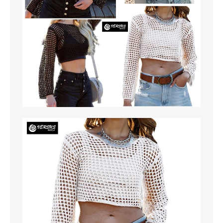
MAGLIETTE
PANTALONI
PIGIAMI
SCUOLA
TUTE E FELPE
UOMO
CAMICIE
CARNEVALE
DANZA
FELPE