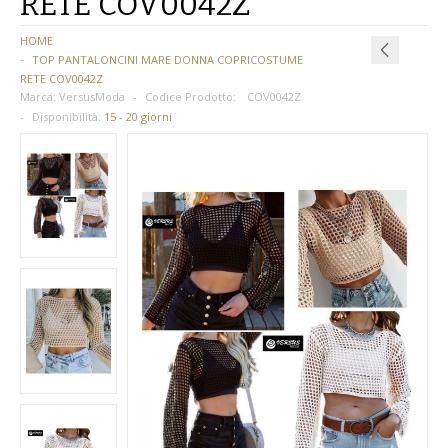
RETE COV0042Z
BAMBINA
HOME
TOP PANTALONCINI MARE DONNA COPRICOSTUME
BAMBINO
RETE COV0042Z
Marca:
VersusModa
Codice Prodotto:
COV0042Z
DONNA
Disponibilità:
15 - 20 giorni
PARRUCCHE
UOMO
DANZA
BAMBINA
BAMBINO
DONNA
UOMO