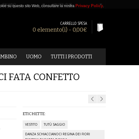
ITALIANO
VALUTA: EUR
Privacy Policy
 cookie su questo sito Web, consultare la nostra
.
CARRELLO SPESA
0 elemento(i) - 0,00€
AMBINO
UOMO
TUTTI I PRODOTTI
I FATA CONFETTO
ETICHETTE:
VESTITO
TUTÙ SAGGIO
A
DANZA SCHIACCIANOCI REGINA DEI FIORI