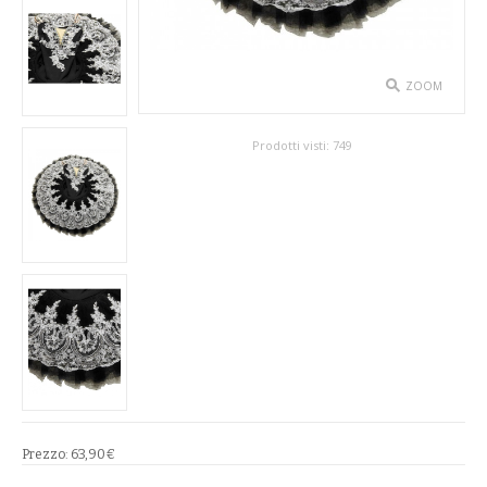
SPETTACOLO
ABITI TEATRALI
ZOOM
BALLETTO
Prodotti visti:
749
GONNE
SPOSA
ABITI
SOTTOGONNE
VELI
BAMBINA
Prezzo:
63,90€
CARNEVALE