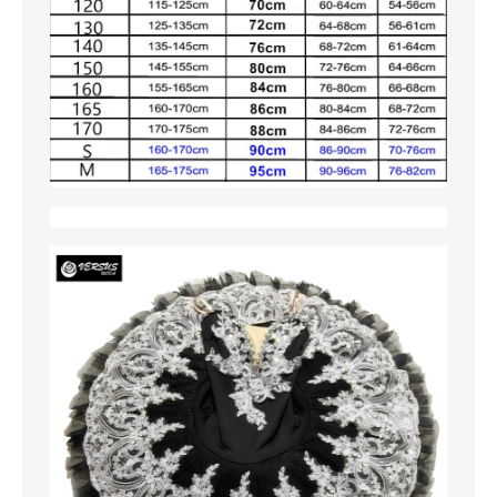
SCARPE
TAGLIE FORTI
TOP
TUTE PANTALONI
VESTITI
BAMBINO
CARNEVALE
CERIMONIA
COMPLETI
GIACCHE E CAPPOTTI