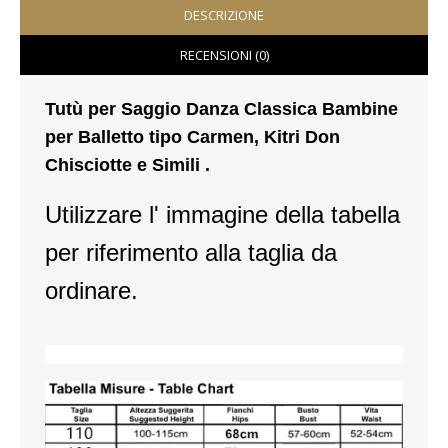
DESCRIZIONE
VESTITI
RECENSIONI (0)
DONNA
Tutù per Saggio Danza Classica Bambine
ABBIGLIAMENTO SPORTIVO
per Balletto tipo Carmen, Kitri Don
Chisciotte e Simili .
CAFTANI
Utilizzare l' immagine della tabella
CAMICIE
per riferimento alla taglia da
CAPISPALLA
ordinare.
CARNEVALE
COSTUMI E COPRICOSTUMI
GONNE
PANTALONI