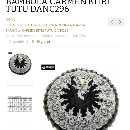
BAMBOLA CARMEN KITRI
TUTU DANC296
BAMBINA
HOME
BAMBINO
VESTITO TUTÙ SAGGIO DANZA DONNA RAGAZZA
BAMBOLA CARMEN KITRI TUTU DANC296
DONNA
Marca:
VersusModa
Codice Prodotto:
DANC296
Disponibilità:
15 - 20 giorni
PARRUCCHE
UOMO
DANZA
BAMBINA
BAMBINO
DONNA
UOMO