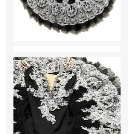
MAGLIETTE
PANTALONI
PIGIAMI
SCUOLA
TUTE E FELPE
UOMO
CAMICIE
CARNEVALE
DANZA
FELPE