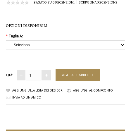
|
BASATO SU 0 RECENSIONI.
SCRIVI UNA RECENSIONE
COMPLETI
COSTUMI E COPRICOSTUMI
OPZIONI DISPONIBILI
GIACCHE E CAPPOTTI
*
Taglia A:
GONNE
PANTALONI
PIGIAMI
Qtà:
SCUOLA
AGGIUNGI ALLA LISTA DEI DESIDERI
AGGIUNGI AL CONFRONTO
INVIA AD UN AMICO
TOP
TUTE E FELPE
TUTE PANTALONI