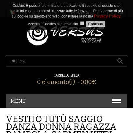
BENVENUTO ! PUOI EFFETTUARE IL
LOGIN
O
CREARE UN NUOVO ACCOUNT
.
Cookie: È possibile eliminare e bloccare tutti i cookie di questo sito,
ma in tal caso non potrai utilizzare tutte le funzioni.. Per saperne di più
ITALIANO
VALUTA: EUR
Privacy Policy
sui cookie su questo sito Web, consultare la nostra
.
Accetto i Cookies di questo sito
CARRELLO SPESA
0 elemento(i) - 0,00€
MENU
CARNEVALE/ COSPLAY
VESTITO TUTÙ SAGGIO
DANZA DONNA RAGAZZA
ACCESSORI