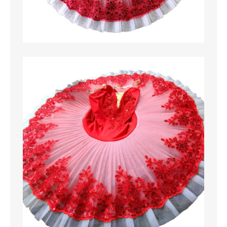
MAGLIETTE
PANTALONI
PIGIAMI
SCUOLA
TUTE E FELPE
UOMO
CAMICIE
CARNEVALE
DANZA
FELPE