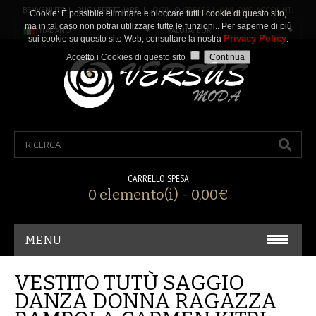
BENVENUTO ! PUOI EFFETTUARE IL
LOGIN
O
CREARE UN NUOVO ACCOUNT
.
Cookie: È possibile eliminare e bloccare tutti i cookie di questo sito,
ma in tal caso non potrai utilizzare tutte le funzioni.. Per saperne di più
ITALIANO
VALUTA: EUR
Privacy Policy
sui cookie su questo sito Web, consultare la nostra
.
Accetto i Cookies di questo sito
CARRELLO SPESA
0 elemento(i) - 0,00€
MENU
CARNEVALE/ COSPLAY
VESTITO TUTÙ SAGGIO
DANZA DONNA RAGAZZA
ACCESSORI