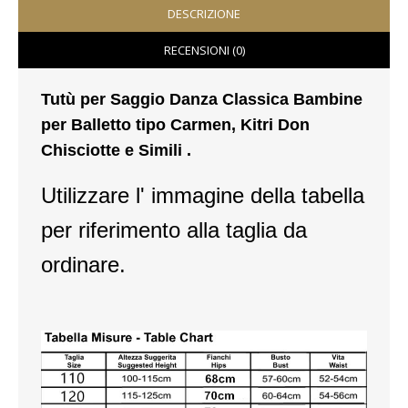
DESCRIZIONE
VESTITI
RECENSIONI (0)
DONNA
Tutù per Saggio Danza Classica Bambine
ABBIGLIAMENTO SPORTIVO
per Balletto tipo Carmen, Kitri Don
Chisciotte e Simili .
CAFTANI
Utilizzare l' immagine della tabella
CAMICIE
per riferimento alla taglia da
CAPISPALLA
ordinare.
CARNEVALE
COSTUMI E COPRICOSTUMI
GONNE
PANTALONI