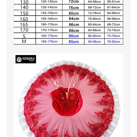
SCARPE
TAGLIE FORTI
TOP
TUTE PANTALONI
VESTITI
BAMBINO
CARNEVALE
CERIMONIA
COMPLETI
GIACCHE E CAPPOTTI