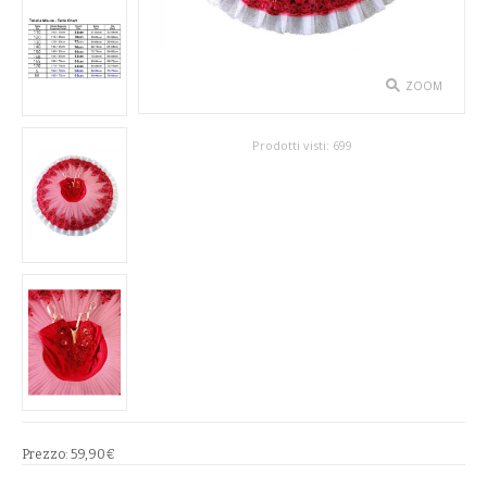
SPETTACOLO
ABITI TEATRALI
ZOOM
BALLETTO
Prodotti visti:
699
GONNE
SPOSA
ABITI
SOTTOGONNE
VELI
BAMBINA
Prezzo:
59,90€
CARNEVALE