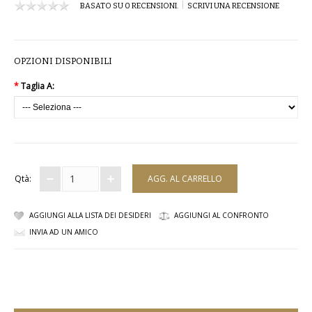
|
BASATO SU 0 RECENSIONI.
SCRIVI UNA RECENSIONE
COMPLETI
COSTUMI E COPRICOSTUMI
OPZIONI DISPONIBILI
GIACCHE E CAPPOTTI
*
Taglia A:
GONNE
PANTALONI
PIGIAMI
Qtà:
SCUOLA
AGGIUNGI ALLA LISTA DEI DESIDERI
AGGIUNGI AL CONFRONTO
INVIA AD UN AMICO
TOP
TUTE E FELPE
TUTE PANTALONI