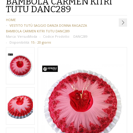
BAMBOLA CARMEN KITRI
TUTU DANC289
BAMBINA
HOME
BAMBINO
VESTITO TUTÙ SAGGIO DANZA DONNA RAGAZZA
BAMBOLA CARMEN KITRI TUTU DANC289
DONNA
Marca:
VersusModa
Codice Prodotto:
DANC289
Disponibilità:
15 - 20 giorni
PARRUCCHE
UOMO
DANZA
BAMBINA
BAMBINO
DONNA
UOMO