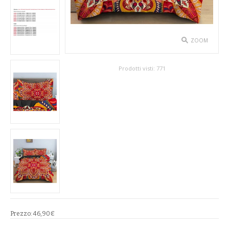
SPETTACOLO
ABITI TEATRALI
ZOOM
BALLETTO
Prodotti visti:
771
GONNE
SPOSA
ABITI
SOTTOGONNE
VELI
BAMBINA
Prezzo:
46,90€
CARNEVALE