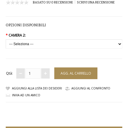
|
BASATO SU 0 RECENSIONI.
SCRIVI UNA RECENSIONE
COMPLETI
COSTUMI E COPRICOSTUMI
OPZIONI DISPONIBILI
GIACCHE E CAPPOTTI
*
CAMERA 2:
GONNE
PANTALONI
PIGIAMI
Qtà:
SCUOLA
AGGIUNGI ALLA LISTA DEI DESIDERI
AGGIUNGI AL CONFRONTO
INVIA AD UN AMICO
TOP
TUTE E FELPE
TUTE PANTALONI