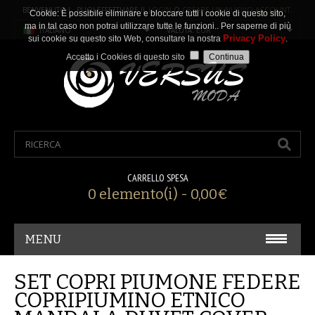
BENVENUTO ! PUOI EFFETTUARE IL
LOGIN
O
CREARE UN NUOVO ACCOUNT
.
Cookie: È possibile eliminare e bloccare tutti i cookie di questo sito,
ma in tal caso non potrai utilizzare tutte le funzioni.. Per saperne di più
ITALIANO
VALUTA: EUR
Privacy Policy
sui cookie su questo sito Web, consultare la nostra
.
Accetto i Cookies di questo sito
CARRELLO SPESA
0 elemento(i) - 0,00€
MENU
CARNEVALE/ COSPLAY
SET COPRI PIUMONE FEDERE
COPRIPIUMINO ETNICO
ACCESSORI