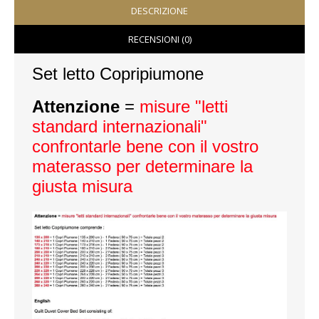
DESCRIZIONE
VESTITI
RECENSIONI (0)
DONNA
Set letto Copripiumone
ABBIGLIAMENTO SPORTIVO
Attenzione
=
misure "letti
CAFTANI
standard internazionali"
confrontarle bene con il vostro
CAMICIE
materasso per determinare la
giusta misura
CAPISPALLA
CARNEVALE
COSTUMI E COPRICOSTUMI
GONNE
PANTALONI