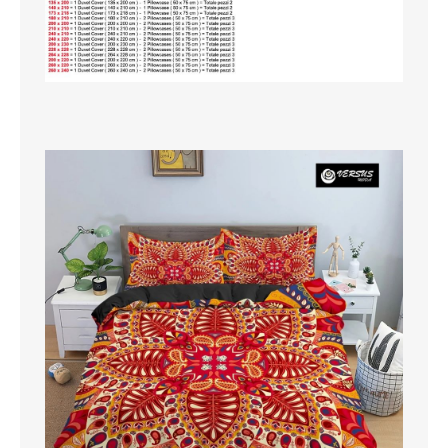
SCARPE
TAGLIE FORTI
TOP
TUTE PANTALONI
VESTITI
BAMBINO
CARNEVALE
CERIMONIA
COMPLETI
GIACCHE E CAPPOTTI