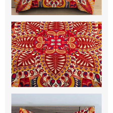
MAGLIETTE
PANTALONI
PIGIAMI
SCUOLA
TUTE E FELPE
UOMO
CAMICIE
CARNEVALE
DANZA
FELPE