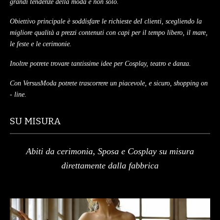
grandi tendenze della moda e non solo.
SCARPE
Obiettivo principale è soddisfare le richieste deI clienti, scegliendo la
migliore qualità a prezzi contenuti con capi per il tempo libero, il mare,
TAGLIE FORTI
le feste e le cerimonie.
TOP
Inoltre potrete trovare tantissime idee per Cosplay, teatro e danza.
TUTE PANTALONI
Con VersusModa potrete trascorrere un piacevole, e sicuro, shopping on
- line.
VESTITI
SU MISURA
BAMBINO
CARNEVALE
Abiti da cerimonia, Sposa e Cosplay su misura
direttamente dalla fabbrica
CERIMONIA
COMPLETI
GIACCHE E CAPPOTTI