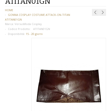
ATITAN01GN
BAMBINA
HOME
GONNA COSPLAY COSTUME ATTACK-ON-TITAN
BAMBINO
ATITAN01GN
Marca:
VersusModa Cosplay
DONNA
Codice Prodotto:
ATITAN01GN
Disponibilità:
15 - 20 giorni
PARRUCCHE
UOMO
DANZA
BAMBINA
BAMBINO
DONNA
UOMO