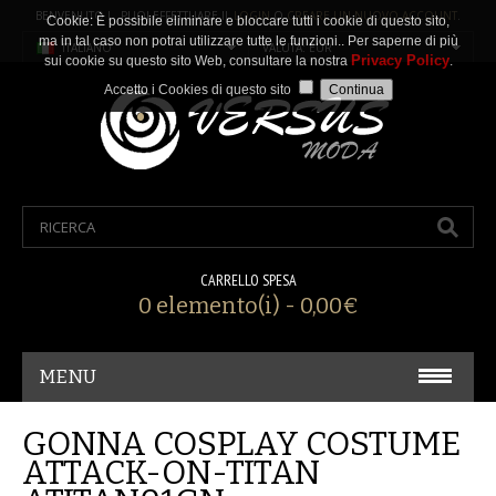
BENVENUTO ! PUOI EFFETTUARE IL
LOGIN
O
CREARE UN NUOVO ACCOUNT
.
Cookie: È possibile eliminare e bloccare tutti i cookie di questo sito,
ma in tal caso non potrai utilizzare tutte le funzioni.. Per saperne di più
ITALIANO
VALUTA: EUR
Privacy Policy
sui cookie su questo sito Web, consultare la nostra
.
Accetto i Cookies di questo sito
CARRELLO SPESA
0 elemento(i) - 0,00€
MENU
CARNEVALE/ COSPLAY
GONNA COSPLAY COSTUME
ATTACK-ON-TITAN
ACCESSORI