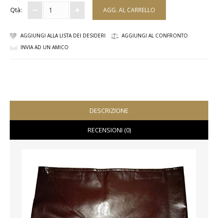
Qtà:
COMPLETI
AGGIUNGI ALLA LISTA DEI DESIDERI
AGGIUNGI AL CONFRONTO
COSTUMI E COPRICOSTUMI
INVIA AD UN AMICO
GIACCHE E CAPPOTTI
GONNE
PANTALONI
DESCRIZIONE
PIGIAMI
RECENSIONI (0)
SCUOLA
TOP
TUTE E FELPE
TUTE PANTALONI