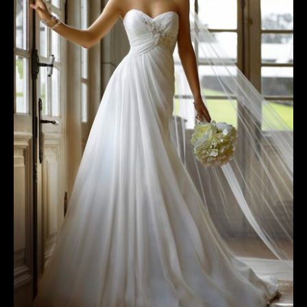
MAGLIETTE
PANTALONI
PIGIAMI
SCUOLA
TUTE E FELPE
UOMO
CAMICIE
CARNEVALE
DANZA
FELPE