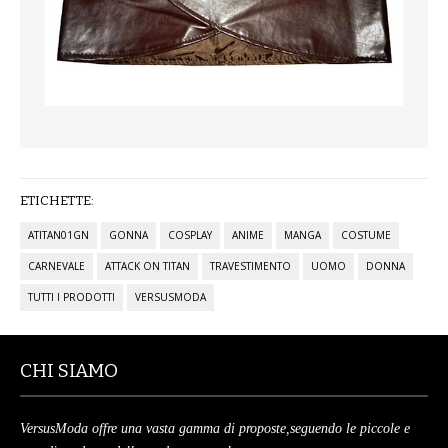
VESTITI
DONNA
ABBIGLIAMENTO SPORTIVO
CAFTANI
ETICHETTE:
CAMICIE
ATITAN01GN
GONNA
COSPLAY
ANIME
MANGA
COSTUME
CAPISPALLA
CARNEVALE
ATTACK ON TITAN
TRAVESTIMENTO
UOMO
DONNA
TUTTI I PRODOTTI
VERSUSMODA
CARNEVALE
COSTUMI E COPRICOSTUMI
CHI SIAMO
GONNE
VersusModa offre una vasta gamma di proposte,seguendo le piccole e
PANTALONI