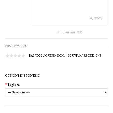
SPETTACOLO
ABITI TEATRALI
ZOOM
BALLETTO
Prodotti visti:
5875
GONNE
Prezzo:
24,00€
SPOSA
|
BASATO SU 0 RECENSIONI.
SCRIVI UNA RECENSIONE
ABITI
SOTTOGONNE
OPZIONI DISPONIBILI
*
Taglia A:
VELI
BAMBINA
CARNEVALE